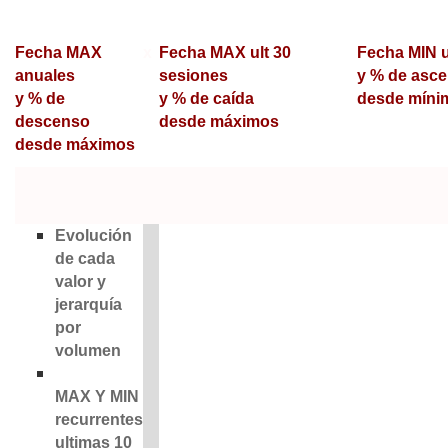
Fecha MAX
x
Fecha MAX ult 30
Fecha MIN u
anuales
sesiones
y % de asc
y % de
y % de caída
desde míni
descenso
desde máximos
desde máximos
..
..
..
..
..
Evolución
de cada
—
valor y
jerarquía
por
volumen
MAX Y MIN
recurrentes
ultimas 10