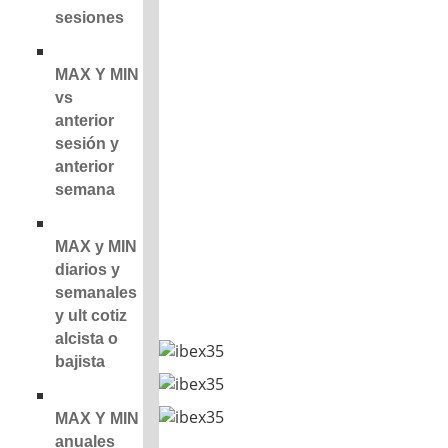
sesiones
MAX Y MIN
vs
anterior
sesión y
anterior
semana
MAX y MIN
diarios y
semanales
y ult cotiz
alcista o
bajista
MAX Y MIN
anuales