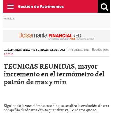
Toggle
Gestión de Patrimonios
navigation
Publicidad
COMPAÑÍAS IBEX 35
TECNICAS REUNIDAS
|
17 ENERO, 2011
-
Escrito por:
admin
TECNICAS REUNIDAS, mayor
incremento en el termómetro del
patrón de max y min
Siguiendo la vocación de este blog, se analiza la evolución de esta
compañía desde una órbita cuantitativa. Los datos que se