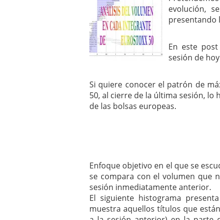
mayo 28, 2013
evolución, s
Catalejo sobre IBEX35. 
presentando l
y a?n tienen recorrido a
CATALEJO SOBRE IBEX35.
En este post
alcanzar la zona de sob
rebote interesante
sesión de hoy
Si quiere conocer el patrón de m
50, al cierre de la última sesión, 
de las bolsas europeas.
Enfoque objetivo en el que se escud
se compara con el volumen que n
sesión inmediatamente anterior.
El siguiente histograma present
muestra aquellos títulos que est
a la sesión anterior) en la parte