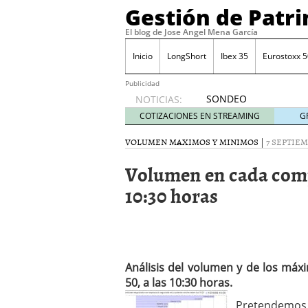
Gestión de Patr
El blog de Jose Angel Mena García
Inicio
LongShort
Ibex 35
Eurostoxx 5
Publicidad
SONDEO
NOTICIAS:
IBEX35.
COTIZACIONES EN STREAMING
G
ACCESO
A LA
VOLUMEN MAXIMOS Y MINIMOS
|
7 SEPTIEM
PLANTILLA
Volumen en cada comp
DE
TODOS
10:30 horas
LOS
VALORES
DE
IBEX35
mayo 29,
2014
Análisis del volumen y de los má
Comprar y vender divis
50, a las 10:30 horas.
SONDEO DIARIO IBEX35. 
Pretendemos 
anuales. Se constata pr