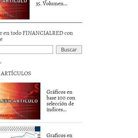
35. Volumen...
r en todo FINANCIALRED con
le
d
5 ARTÍCULOS
Gráficos en
base 100 con
selección de
índices...
Graficos en