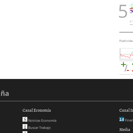
Publicida
aña
Canal Economía
Canal I
Finan
Noticias Economía
Buscar Trabajo
Media