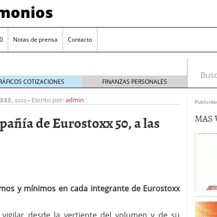
imonios
0
Notas de prensa
Contacto
Busca
RÁFICOS COTIZACIONES
FINANZAS PERSONALES
BRE, 2010
-
Escrito por:
admin
Publicida
MAS 
añía de Eurostoxx 50, a las
ximos y mínimos en cada integrante de Eurostoxx
as con eToro
febrero 24, 2014
Distancia de los valores de IBEX35 a m?ximos
vigilar desde la vertiente del volumen y de su
ogresivo alejamiento global de m?ximos anuales