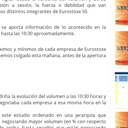
esión a sesión, la fuerza o debilidad que van
SISM?METROS. Prosiguen a la baja desde el 13/mayo
os dístintos integrantes de Eurostoxx 50.
dicional
mayo 24, 2013
 TERMOMETROS. Aún con recorrido a la baja para
 se aporta información de lo acontecido en la
reventa y entonces si se podría apostar por un
 hasta las 10:30 aproximadamente.
áximos y mínimos de cada empresa de Eurostoxx
lo hemos colgado esta mañana, antes de la apertura
riña la evolución del volumen a las 10:30 horas y
egociaba cada empresa a esa misma hora en la
a este estudio ordenado en una jerarquía que
án negociando mayor volumen (en % con respecto
 de arriba, hasta aquellos que están negociando