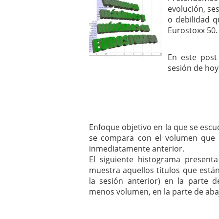
mayo 28, 2013
evolución, se
Catalejo sobre IBEX35. 
o debilidad q
y a?n tienen recorrido a
Eurostoxx 50.
CATALEJO SOBRE IBEX35.
alcanzar la zona de sob
rebote interesante
En este post
sesión de hoy
Enfoque objetivo en la que se escud
se compara con el volumen que n
inmediatamente anterior.
El siguiente histograma present
muestra aquellos títulos que est
la sesión anterior) en la parte 
menos volumen, en la parte de aba