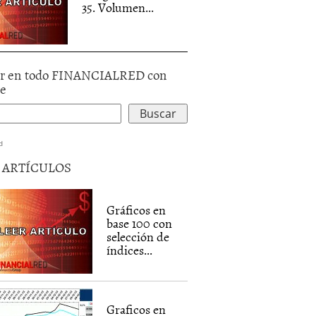
35. Volumen...
r en todo FINANCIALRED con
le
d
5 ARTÍCULOS
Gráficos en
base 100 con
selección de
índices...
Graficos en