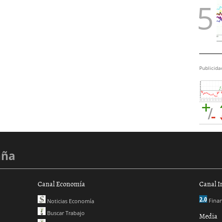
Publicida
aña
Canal Economía
Canal I
Finan
Noticias Economía
Buscar Trabajo
Media