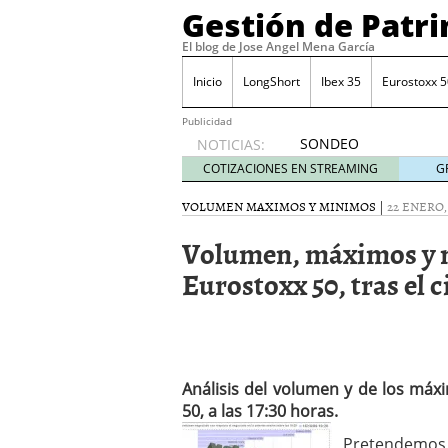
Gestión de Patr
El blog de Jose Angel Mena García
Inicio
LongShort
Ibex 35
Eurostoxx 5
Publicidad
SONDEO
NOTICIAS:
IBEX35.
COTIZACIONES EN STREAMING
G
ACCESO
A LA
VOLUMEN MAXIMOS Y MINIMOS
|
22 ENERO,
PLANTILLA
Volumen, máximos y m
DE
TODOS
Eurostoxx 50, tras el c
LOS
VALORES
DE
IBEX35
mayo 29,
2014
Análisis del volumen y de los má
Comprar y vender divis
50, a las 17:30 horas.
SONDEO DIARIO IBEX35. 
Pretendemos 
anuales. Se constata pr