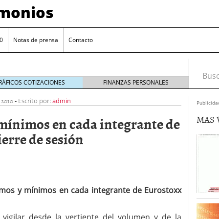
imonios
0
Notas de prensa
Contacto
Busca
RÁFICOS COTIZACIONES
FINANZAS PERSONALES
 2010
-
Escrito por:
admin
Publicida
MAS 
ínimos en cada integrante de
ierre de sesión
ximos y mínimos en cada integrante de Eurostoxx
as con eToro
febrero 24, 2014
Distancia de los valores de IBEX35 a m?ximos
vigilar desde la vertiente del volumen y de la
ogresivo alejamiento global de m?ximos anuales