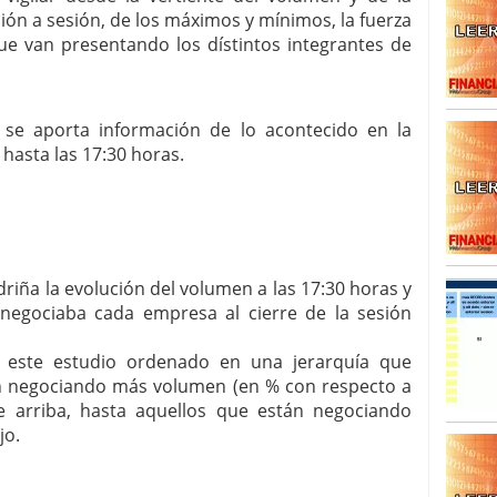
sión a sesión, de los máximos y mínimos, la fuerza
SISM?METROS. Prosiguen a la baja desde el 13/mayo
ue van presentando los dístintos integrantes de
dicional
mayo 24, 2013
 TERMOMETROS. Aún con recorrido a la baja para
reventa y entonces si se podría apostar por un
 se aporta información de lo acontecido en la
 hasta las 17:30 horas.
riña la evolución del volumen a las 17:30 horas y
egociaba cada empresa al cierre de la sesión
a este estudio ordenado en una jerarquía que
án negociando más volumen (en % con respecto a
de arriba, hasta aquellos que están negociando
jo.