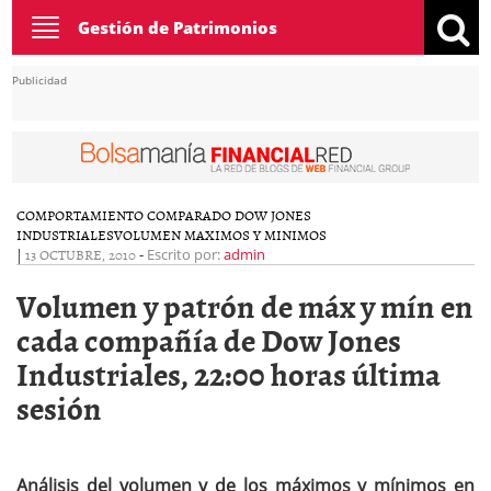
Toggle
Gestión de Patrimonios
navigation
Publicidad
COMPORTAMIENTO COMPARADO DOW JONES
INDUSTRIALES
VOLUMEN MAXIMOS Y MINIMOS
|
13 OCTUBRE, 2010
-
Escrito por:
admin
Volumen y patrón de máx y mín en
cada compañía de Dow Jones
Industriales, 22:00 horas última
sesión
Análisis del volumen y de los máximos y mínimos en