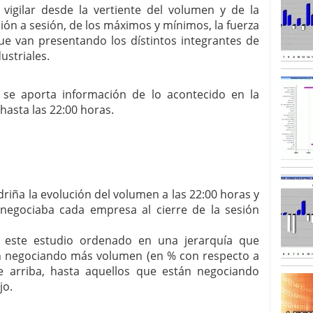
vigilar desde la vertiente del volumen y de la
sión a sesión, de los máximos y mínimos, la fuerza
SISM?METROS. Prosiguen a la baja desde el 13/mayo
dicional
mayo 24, 2013
ue van presentando los dístintos integrantes de
 TERMOMETROS. Aún con recorrido a la baja para
ustriales.
reventa y entonces si se podría apostar por un
 se aporta información de lo acontecido en la
hasta las 22:00 horas.
riña la evolución del volumen a las 22:00 horas y
egociaba cada empresa al cierre de la sesión
a este estudio ordenado en una jerarquía que
án negociando más volumen (en % con respecto a
de arriba, hasta aquellos que están negociando
jo.