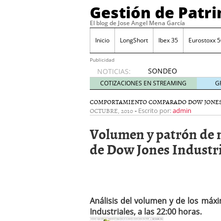
Gestión de Patr
El blog de Jose Angel Mena García
Inicio
LongShort
Ibex 35
Eurostoxx 5
Publicidad
SONDEO
NOTICIAS:
IBEX35.
COTIZACIONES EN STREAMING
G
ACCESO
A LA
COMPORTAMIENTO COMPARADO DOW JONES
OCTUBRE, 2010
-
PLANTILLA
Escrito por:
admin
DE
Volumen y patrón de 
TODOS
LOS
de Dow Jones Industri
VALORES
DE
IBEX35
mayo 29,
2014
Comprar y vender divis
Análisis del volumen y de los má
SONDEO DIARIO IBEX35. 
Industriales, a las 22:00 horas.
anuales. Se constata pr