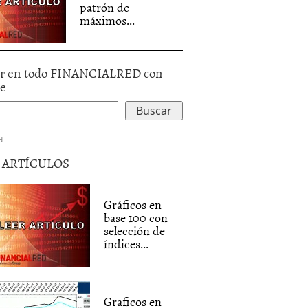
patrón de
máximos...
r en todo FINANCIALRED con
le
d
5 ARTÍCULOS
Gráficos en
base 100 con
selección de
índices...
Graficos en