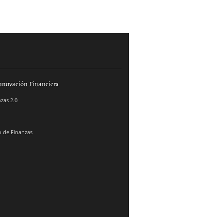
nnovación Financiera
zas 2.0
 de Finanzas