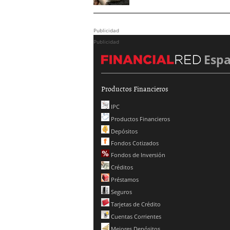
Publicidad
Publicidad
Esp
Productos Financieros
IPC
Productos Financieros
Depósitos
Fondos Cotizados
Fondos de Inversión
Créditos
Préstamos
Seguros
Tarjetas de Crédito
Cuentas Corrientes
Mejores Depósitos