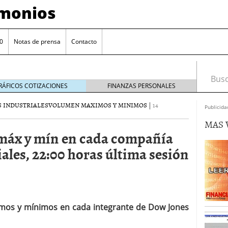
imonios
0
Notas de prensa
Contacto
Busca
RÁFICOS COTIZACIONES
FINANZAS PERSONALES
 INDUSTRIALES
VOLUMEN MAXIMOS Y MINIMOS
|
14
Publicida
MAS 
máx y mín en cada compañía
ales, 22:00 horas última sesión
as con eToro
febrero 24, 2014
ximos y mínimos en cada integrante de Dow Jones
Distancia de los valores de IBEX35 a m?ximos
ogresivo alejamiento global de m?ximos anuales