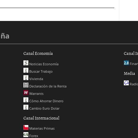
aña
Canal Economía
Canal I
Finan
Noticias Economía
Buscar Trabajo
Media
Vivienda
Radio
Declaración de la Renta
Warrants
Cómo Ahorrar Dinero
Cambio Euro Dolar
Canal Internacional
Materias Primas
Forex