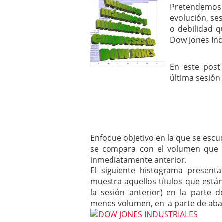
Pretendemos 
mayo 28, 2013
evolución, se
Catalejo sobre IBEX35. 
y a?n tienen recorrido a
o debilidad q
CATALEJO SOBRE IBEX35.
Dow Jones Ind
alcanzar la zona de sob
rebote interesante
En este post
última sesión 
Enfoque objetivo en la que se escud
se compara con el volumen que n
inmediatamente anterior.
El siguiente histograma present
muestra aquellos títulos que est
la sesión anterior) en la parte 
menos volumen, en la parte de aba