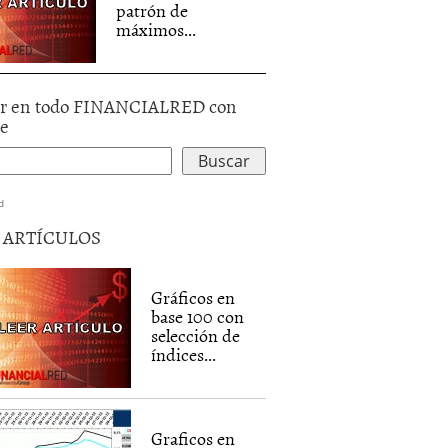
patrón de
máximos...
r en todo FINANCIALRED con
le
d
5 ARTÍCULOS
Gráficos en
base 100 con
selección de
índices...
Graficos en