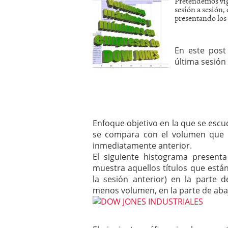
Pretendemos vigi
mayo 28, 2013
sesión a sesión,
presentando los 
Catalejo sobre IBEX35. 
y a?n tienen recorrido a
CATALEJO SOBRE IBEX35.
alcanzar la zona de sob
En este post
rebote interesante
última sesión 
Enfoque objetivo en la que se escud
se compara con el volumen que n
inmediatamente anterior.
El siguiente histograma present
muestra aquellos títulos que est
la sesión anterior) en la parte 
menos volumen, en la parte de aba