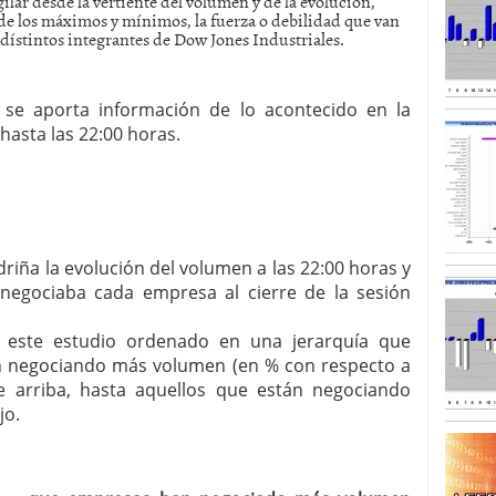
lar desde la vertiente del volumen y de la evolución,
 de los máximos y mínimos, la fuerza o debilidad que van
dístintos integrantes de Dow Jones Industriales.
SISM?METROS. Prosiguen a la baja desde el 13/mayo
dicional
mayo 24, 2013
 TERMOMETROS. Aún con recorrido a la baja para
reventa y entonces si se podría apostar por un
 se aporta información de lo acontecido en la
hasta las 22:00 horas.
riña la evolución del volumen a las 22:00 horas y
egociaba cada empresa al cierre de la sesión
a este estudio ordenado en una jerarquía que
án negociando más volumen (en % con respecto a
de arriba, hasta aquellos que están negociando
jo.