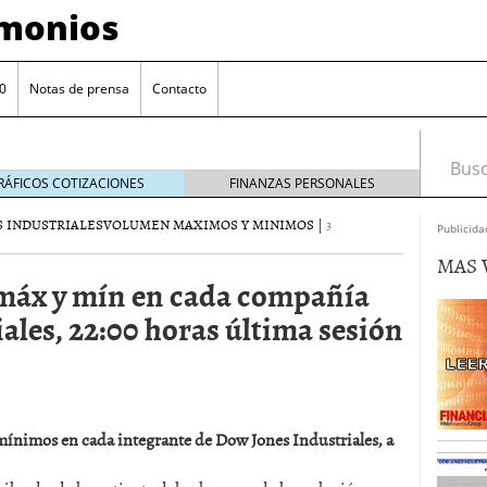
imonios
0
Notas de prensa
Contacto
Busca
RÁFICOS COTIZACIONES
FINANZAS PERSONALES
 INDUSTRIALES
VOLUMEN MAXIMOS Y MINIMOS
|
3
Publicida
MAS 
máx y mín en cada compañía
ales, 22:00 horas última sesión
mínimos en cada integrante de Dow Jones Industriales, a
as con eToro
febrero 24, 2014
Distancia de los valores de IBEX35 a m?ximos
ogresivo alejamiento global de m?ximos anuales