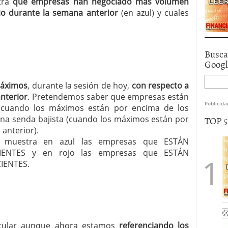
stra
que empresas han negociado más volumen
o durante la semana anterior
(en azul) y cuales
Busca
Goog
máximos
, durante la sesión de hoy,
con respecto a
anterior
. Pretendemos saber que empresas están
Publicida
 (cuando los máximos están por encima de los
TOP 
una senda bajista (cuando los máximos están por
anterior).
les muestra en azul las empresas que ESTÁN
ENTES y en rojo las empresas que ESTÁN
IENTES.
ircular aunque ahora estamos
referenciando los