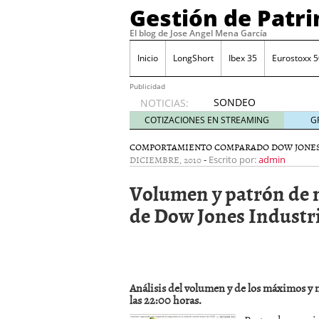
Gestión de Patr
El blog de Jose Angel Mena García
Inicio
LongShort
Ibex 35
Eurostoxx 5
Publicidad
SONDEO
NOTICIAS:
IBEX35.
COTIZACIONES EN STREAMING
G
ACCESO
A LA
COMPORTAMIENTO COMPARADO DOW JONES
DICIEMBRE, 2010
-
PLANTILLA
Escrito por:
admin
DE
Volumen y patrón de 
TODOS
LOS
de Dow Jones Industri
VALORES
DE
IBEX35
mayo 29,
2014
Análisis del volumen y de los máximos y 
Comprar y vender divis
las 22:00 horas.
SONDEO DIARIO IBEX35. 
anuales. Se constata pr