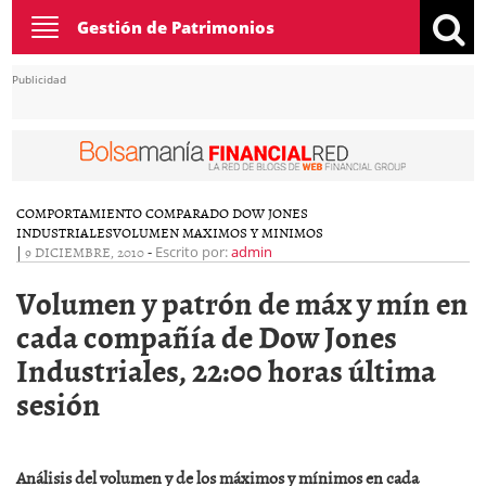
Toggle
Gestión de Patrimonios
navigation
Publicidad
COMPORTAMIENTO COMPARADO DOW JONES
INDUSTRIALES
VOLUMEN MAXIMOS Y MINIMOS
|
9 DICIEMBRE, 2010
-
Escrito por:
admin
Volumen y patrón de máx y mín en
cada compañía de Dow Jones
Industriales, 22:00 horas última
sesión
Análisis del volumen y de los máximos y mínimos en cada