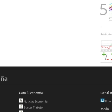
Publicida
aña
Canal Economía
Canal I
Finan
Noticias Economía
Buscar Trabajo
Media