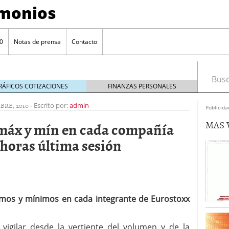
imonios
0
Notas de prensa
Contacto
Busca
RÁFICOS COTIZACIONES
FINANZAS PERSONALES
BRE, 2010
-
Escrito por:
admin
Publicida
MAS 
máx y mín en cada compañía
 horas última sesión
ximos y mínimos en cada integrante de Eurostoxx
as con eToro
febrero 24, 2014
Distancia de los valores de IBEX35 a m?ximos
vigilar desde la vertiente del volumen y de la
ogresivo alejamiento global de m?ximos anuales