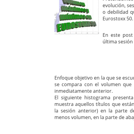
mayo 28, 2013
evolución, se
Catalejo sobre IBEX35. 
o debilidad q
y a?n tienen recorrido a
Eurostoxx 50.
CATALEJO SOBRE IBEX35.
alcanzar la zona de sob
rebote interesante
En este post
última sesión 
Enfoque objetivo en la que se escud
se compara con el volumen que n
inmediatamente anterior.
El siguiente histograma present
muestra aquellos títulos que est
la sesión anterior) en la parte 
menos volumen, en la parte de aba