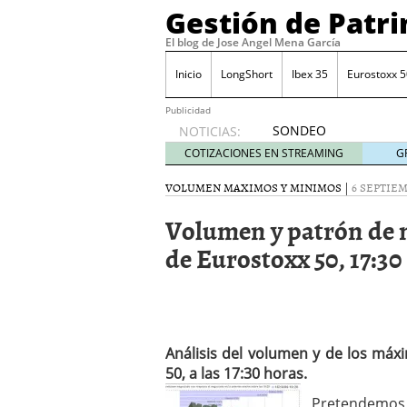
Gestión de Patr
El blog de Jose Angel Mena García
Inicio
LongShort
Ibex 35
Eurostoxx 5
Publicidad
SONDEO
NOTICIAS:
IBEX35.
COTIZACIONES EN STREAMING
G
ACCESO
A LA
VOLUMEN MAXIMOS Y MINIMOS
|
6 SEPTIEM
PLANTILLA
Volumen y patrón de 
DE
TODOS
de Eurostoxx 50, 17:30
LOS
VALORES
DE
IBEX35
mayo 29,
2014
Análisis del volumen y de los má
Comprar y vender divis
50, a las 17:30 horas.
SONDEO DIARIO IBEX35. 
Pretendemos 
anuales. Se constata pr