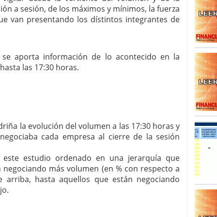
sión a sesión, de los máximos y mínimos, la fuerza
SISM?METROS. Prosiguen a la baja desde el 13/mayo
ue van presentando los dístintos integrantes de
dicional
mayo 24, 2013
 TERMOMETROS. Aún con recorrido a la baja para
reventa y entonces si se podría apostar por un
 se aporta información de lo acontecido en la
hasta las 17:30 horas.
riña la evolución del volumen a las 17:30 horas y
egociaba cada empresa al cierre de la sesión
a este estudio ordenado en una jerarquía que
án negociando más volumen (en % con respecto a
de arriba, hasta aquellos que están negociando
jo.