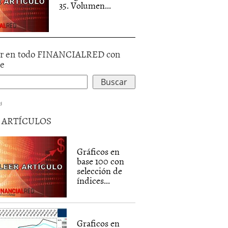
35. Volumen...
r en todo FINANCIALRED con
le
d
5 ARTÍCULOS
Gráficos en
base 100 con
selección de
índices...
Graficos en