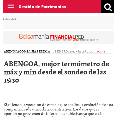
Toggle
Gestión de Patrimonios
navigation
Publicidad
ABENGOA
COMPAÑÍAS IBEX 35
|
18 ENERO, 2011
-
Escrito por:
admin
ABENGOA, mejor termómetro de
máx y min desde el sondeo de las
15:30
Siguiendo la vocación de este blog, se analiza la evolución de esta
compañía desde una órbita cuantitativa. Los datos que se
aportan no provienen de inferencias subjetivas ya que están