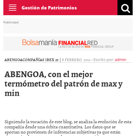
Toggle
Gestión de Patrimonios
navigation
Publicidad
ABENGOA
COMPAÑÍAS IBEX 35
|
8 FEBRERO, 2011
-
Escrito por:
admin
ABENGOA, con el mejor
termómetro del patrón de max y
min
Siguiendo la vocación de este blog, se analiza la evolución de esta
compañía desde una órbita cuantitativa. Los datos que se
aportan no provienen de inferencias subjetivas ya que están