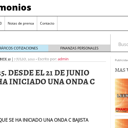
imonios
0
Notas de prensa
Contacto
Busca
RÁFICOS COTIZACIONES
FINANZAS PERSONALES
BEX 35
|
7 JULIO, 2010
-
Escrito por:
admin
Publicida
MAS 
 35. DESDE EL 21 DE JUNIO
HA INICIADO UNA ONDA C
as con eToro
febrero 24, 2014
QUE SE HA INICIADO UNA ONDA C BAJISTA
Distancia de los valores de IBEX35 a m?ximos
ogresivo alejamiento global de m?ximos anuales