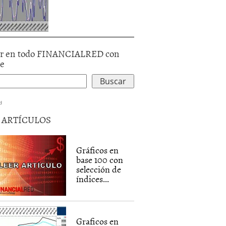
r en todo FINANCIALRED con
le
d
5 ARTÍCULOS
Gráficos en
base 100 con
selección de
índices...
Graficos en