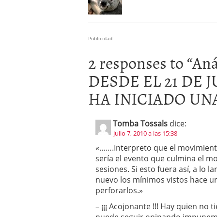
Publicidad
2 responses to “
Aná
DESDE EL 21 DE 
HA INICIADO UNA
Tomba Tossals
dice:
julio 7, 2010 a las 15:38
«…….Interpreto que el movimiento 
sería el evento que culmina el mo
sesiones. Si esto fuera así, a lo 
nuevo los mínimos vistos hace u
perforarlos.»
– ¡¡¡ Acojonante !!! Hay quien no 