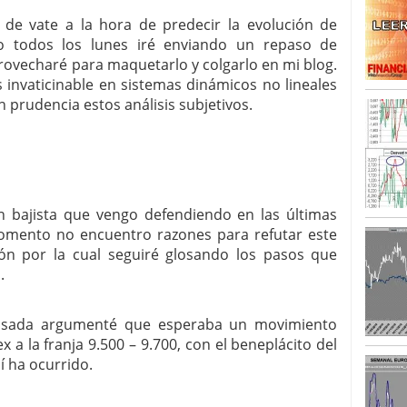
de vate a la hora de predecir la evolución de
SISM?METROS. Prosiguen a la baja desde el 13/mayo
mo todos los lunes iré enviando un repaso de
dicional
mayo 24, 2013
ovecharé para maquetarlo y colgarlo en mi blog.
 TERMOMETROS. Aún con recorrido a la baja para
 invaticinable en sistemas dinámicos no lineales
reventa y entonces si se podría apostar por un
 prudencia estos análisis subjetivos.
n bajista que vengo defendiendo en las últimas
omento no encuentro razones para refutar este
ón por la cual seguiré glosando los pasos que
.
 pasada argumenté que esperaba un movimiento
x a la franja 9.500 – 9.700, con el beneplácito del
 ha ocurrido.