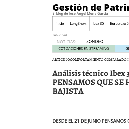
Gestión de Patr
El blog de Jose Angel Mena García
Inicio
LongShort
Ibex 35
Eurostoxx 5
Publicidad
SONDEO
NOTICIAS:
IBEX35.
COTIZACIONES EN STREAMING
G
ACCESO
A LA
ARTÍCULO
COMPORTAMIENTO COMPARADO I
PLANTILLA
Análisis técnico Ibex
DE
TODOS
PENSAMOS QUE SE 
LOS
BAJISTA
VALORES
DE
IBEX35
mayo 29,
2014
Comprar y vender divis
DESDE EL 21 DE JUNIO PENSAMOS 
SONDEO DIARIO IBEX35. 
anuales. Se constata pr