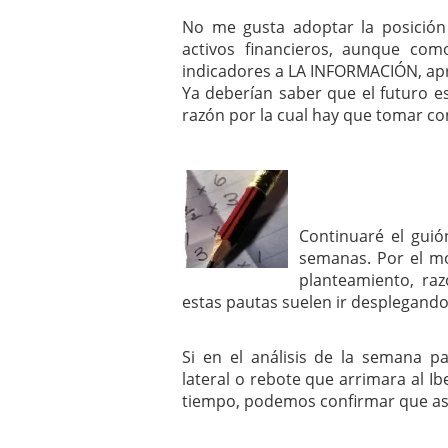
mayo 28, 2013
No me gusta adoptar la posición 
Catalejo sobre IBEX35. 
activos financieros, aunque co
y a?n tienen recorrido a
indicadores a LA INFORMACIÓN, apr
CATALEJO SOBRE IBEX35.
Ya deberían saber que el futuro es
alcanzar la zona de sob
razón por la cual hay que tomar con
rebote interesante
Continuaré el guió
semanas. Por el m
planteamiento, raz
estas pautas suelen ir desplegando
Si en el análisis de la semana
lateral o rebote que arrimara al Ibe
tiempo, podemos confirmar que así