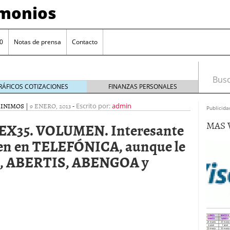
imonios
0
Notas de prensa
Contacto
Busca
RÁFICOS COTIZACIONES
FINANZAS PERSONALES
MINIMOS
|
9 ENERO, 2013
-
Escrito por:
admin
Publicida
MAS 
X35. VOLUMEN. Interesante
en en TELEFÓNICA, aunque le
, ABERTIS, ABENGOA y
as con eToro
febrero 24, 2014
Distancia de los valores de IBEX35 a m?ximos
ogresivo alejamiento global de m?ximos anuales