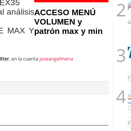
BEX35
l análisis
ACCESO MENÚ
VOLUMEN y
DE MAX Y
patrón max y min
itter
, en la cuenta
joseangelmena