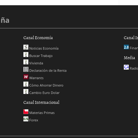
aña
Canal Economía
Canal I
Finan
Noticias Economía
Buscar Trabajo
Media
Vivienda
Radio
Declaración de la Renta
Warrants
Cómo Ahorrar Dinero
Cambio Euro Dolar
Canal Internacional
Materias Primas
Forex