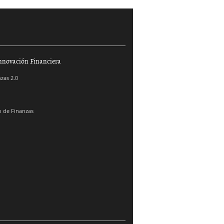
nnovación Financiera
zas 2.0
 de Finanzas