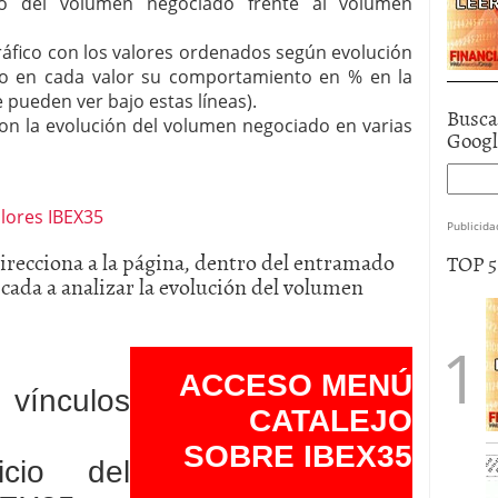
o del volumen negociado frente al volumen
ráfico con los valores ordenados según evolución
do en cada valor su comportamiento en % en la
e pueden ver bajo estas líneas).
Busca
con la evolución del volumen negociado en varias
Goog
Publicida
edirecciona a la página, dentro del entramado
TOP 
a a analizar la evolución del volumen
ACCESO MENÚ
 vínculos
CATALEJO
SOBRE IBEX35
cio del