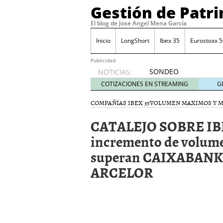
Gestión de Patr
El blog de Jose Angel Mena García
Inicio
LongShort
Ibex 35
Eurostoxx 5
Publicidad
SONDEO
NOTICIAS:
IBEX35.
COTIZACIONES EN STREAMING
G
ACCESO
A LA
COMPAÑÍAS IBEX 35
VOLUMEN MAXIMOS Y 
PLANTILLA
CATALEJO SOBRE IBE
DE
TODOS
incremento de volum
LOS
superan CAIXABANK
VALORES
DE
ARCELOR
IBEX35
mayo 29,
2014
Comprar y vender divis
SONDEO DIARIO IBEX35. 
anuales. Se constata pr