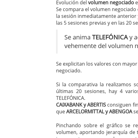
Evolución del
volumen negociado
e
mayo 28, 2013
Se compara el volumen negociado e
Catalejo sobre IBEX35. 
la sesión inmediatamente anterior
y a?n tienen recorrido a
las 5 sesiones previas y en las 20 s
CATALEJO SOBRE IBEX35.
alcanzar la zona de sob
rebote interesante
Se anima
TELEFÓNICA
y a
vehemente del volumen n
Se explicitan los valores con mayo
negociado.
Si la comparativa la realizamos 
últimas 20 sesiones, hay 4 var
TELEFÓNICA.
CAIXABANK y ABERTIS
consiguen fin
que
ARCELORMITTAL y ABENGOA
se
Pinchando sobre el gráfico se re
volumen, aportando jerarquía de 