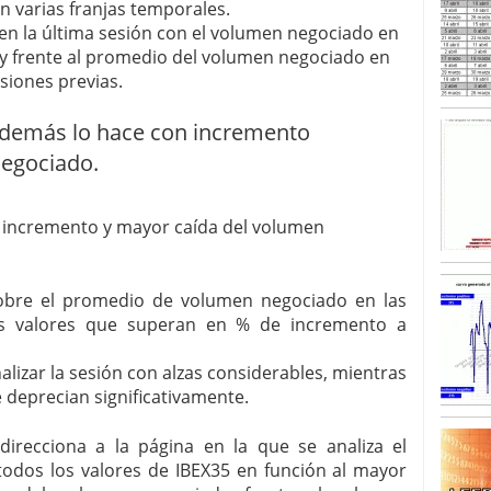
n varias franjas temporales.
n la última sesión con el volumen negociado en
SISM?METROS. Prosiguen a la baja desde el 13/mayo
 y frente al promedio del volumen negociado en
dicional
mayo 24, 2013
esiones previas.
 TERMOMETROS. Aún con recorrido a la baja para
reventa y entonces si se podría apostar por un
demás lo hace con incremento
egociado.
r incremento y mayor caída del volumen
sobre el promedio de volumen negociado en las
ios valores que superan en % de incremento a
alizar la sesión con alzas considerables, mientras
 deprecian significativamente.
direcciona a la página en la que se analiza el
todos los valores de IBEX35 en función al mayor