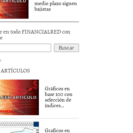
medio plazo siguen
bajistas
r en todo FINANCIALRED con
le
d
5 ARTÍCULOS
Gráficos en
base 100 con
selección de
índices...
Graficos en