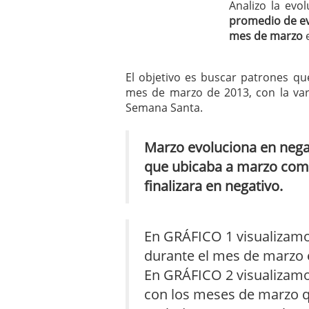
Analizo la evo
mayo 28, 2013
promedio de evo
Catalejo sobre IBEX35. 
mes de marzo
e
y a?n tienen recorrido a
CATALEJO SOBRE IBEX35.
alcanzar la zona de sob
El objetivo es buscar patrones qu
rebote interesante
mes de marzo de 2013, con la var
Semana Santa.
Marzo evoluciona en negat
que ubicaba a marzo com
finalizara en negativo.
En GRÁFICO 1 visualizamo
durante el mes de marzo 
En GRÁFICO 2 visualizamo
con los meses de marzo qu