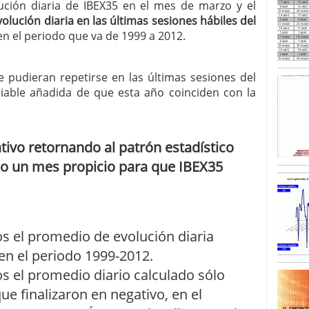
lución diaria de IBEX35 en el mes de marzo y el
lución diaria en las últimas sesiones hábiles del
SISM?METROS. Prosiguen a la baja desde el 13/mayo
n el periodo que va de 1999 a 2012.
dicional
mayo 24, 2013
 TERMOMETROS. Aún con recorrido a la baja para
reventa y entonces si se podría apostar por un
e pudieran repetirse en las últimas sesiones del
iable añadida de que esta año coinciden con la
ivo retornando al patrón estadístico
o un mes propicio para que IBEX35
s el promedio de evolución diaria
en el periodo 1999-2012.
s el promedio diario calculado sólo
e finalizaron en negativo, en el