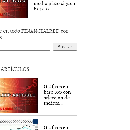
medio plazo siguen
bajistas
r en todo FINANCIALRED con
le
d
5 ARTÍCULOS
Gráficos en
base 100 con
selección de
índices...
Graficos en