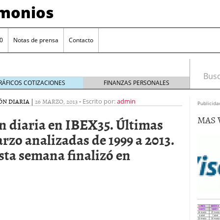
imonios
0
Notas de prensa
Contacto
Busca
RÁFICOS COTIZACIONES
FINANZAS PERSONALES
ÓN DIARIA
|
26 MARZO, 2013
-
Escrito por:
admin
Publicida
MAS 
n diaria en IBEX35. Últimas
rzo analizadas de 1999 a 2013.
sta semana finalizó en
as con eToro
febrero 24, 2014
Distancia de los valores de IBEX35 a m?ximos
ogresivo alejamiento global de m?ximos anuales