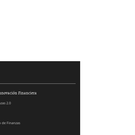
nnovación Financiera
zas 2.0
 de Finanzas