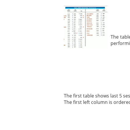
mayo 28, 2013
Catalejo sobre IBEX35. 
y a?n tienen recorrido a
CATALEJO SOBRE IBEX35.
alcanzar la zona de sob
rebote interesante
The tabl
performi
The first table shows last 5 s
The first left column is order