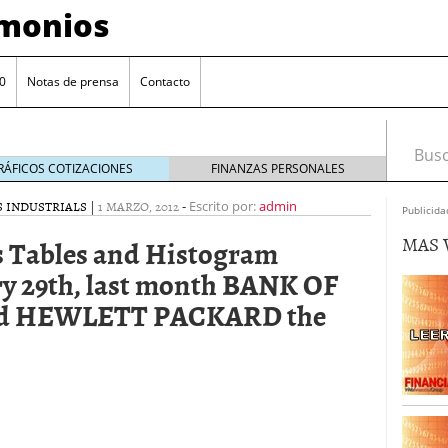
imonios
0
Notas de prensa
Contacto
Busca
RÁFICOS COTIZACIONES
FINANZAS PERSONALES
 INDUSTRIALS
|
1 MARZO, 2012
-
Escrito por:
admin
Publicida
MAS 
s Tables and Histogram
y 29th, last month BANK OF
and HEWLETT PACKARD the
as con eToro
febrero 24, 2014
Distancia de los valores de IBEX35 a m?ximos
ogresivo alejamiento global de m?ximos anuales