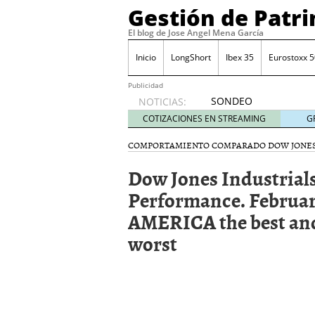
Gestión de Patr
El blog de Jose Angel Mena García
Inicio
LongShort
Ibex 35
Eurostoxx 5
Publicidad
SONDEO
NOTICIAS:
IBEX35.
COTIZACIONES EN STREAMING
G
ACCESO
A LA
COMPORTAMIENTO COMPARADO DOW JONES
PLANTILLA
Dow Jones Industrial
DE
TODOS
Performance. Februar
LOS
AMERICA the best 
VALORES
DE
worst
IBEX35
mayo 29,
2014
Comprar y vender divis
SONDEO DIARIO IBEX35. 
anuales. Se constata pr