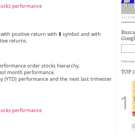
Busca
 with positive return with
$
symbol and with
Goog
ive returns.
Publicida
erformance order stocks hierarchy.
TOP 
 last month performance.
y (YTD) performance and the next last trimester