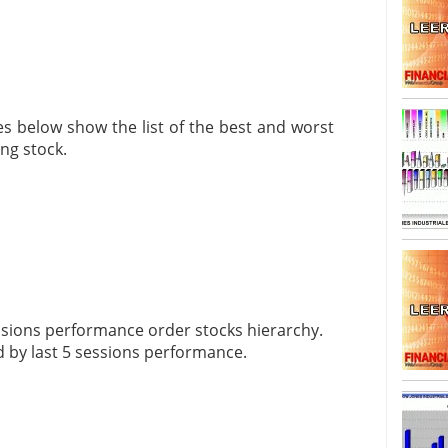
SISM?METROS. Prosiguen a la baja desde el 13/mayo
dicional
mayo 24, 2013
 TERMOMETROS. Aún con recorrido a la baja para
reventa y entonces si se podría apostar por un
es below show the list of the best and worst
ng stock.
essions performance order stocks hierarchy.
ed by last 5 sessions performance.