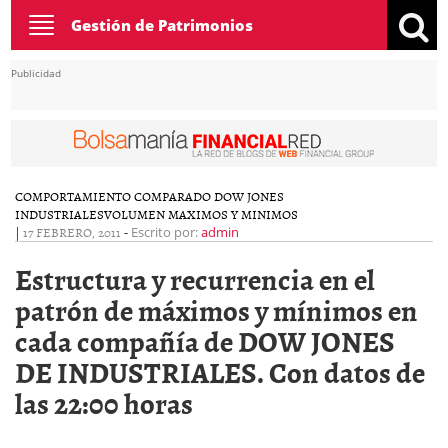
Toggle
Gestión de Patrimonios
navigation
Publicidad
COMPORTAMIENTO COMPARADO DOW JONES
INDUSTRIALES
VOLUMEN MAXIMOS Y MINIMOS
|
17 FEBRERO, 2011
-
Escrito por:
admin
Estructura y recurrencia en el
patrón de máximos y mínimos en
cada compañía de DOW JONES
DE INDUSTRIALES. Con datos de
las 22:00 horas