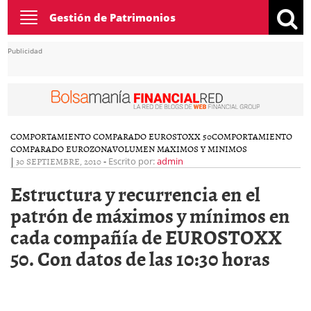
Toggle
Gestión de Patrimonios
navigation
Publicidad
COMPORTAMIENTO COMPARADO EUROSTOXX 50
COMPORTAMIENTO
COMPARADO EUROZONA
VOLUMEN MAXIMOS Y MINIMOS
|
30 SEPTIEMBRE, 2010
-
Escrito por:
admin
Estructura y recurrencia en el
patrón de máximos y mínimos en
cada compañía de EUROSTOXX
50. Con datos de las 10:30 horas