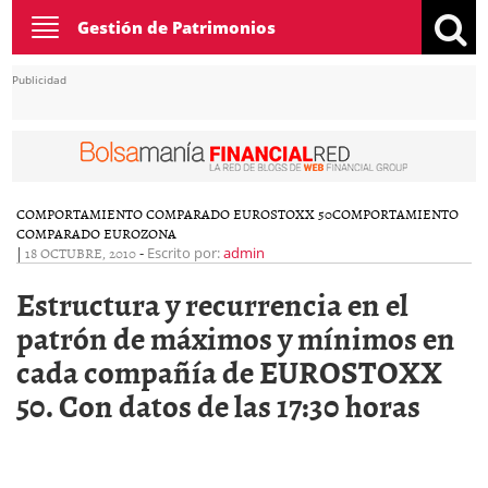
Toggle
Gestión de Patrimonios
navigation
Publicidad
COMPORTAMIENTO COMPARADO EUROSTOXX 50
COMPORTAMIENTO
COMPARADO EUROZONA
|
18 OCTUBRE, 2010
-
Escrito por:
admin
Estructura y recurrencia en el
patrón de máximos y mínimos en
cada compañía de EUROSTOXX
50. Con datos de las 17:30 horas