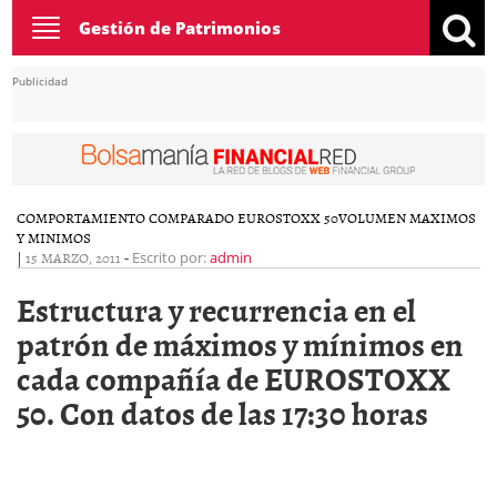
Toggle
Gestión de Patrimonios
navigation
Publicidad
COMPORTAMIENTO COMPARADO EUROSTOXX 50
VOLUMEN MAXIMOS
Y MINIMOS
|
15 MARZO, 2011
-
Escrito por:
admin
Estructura y recurrencia en el
patrón de máximos y mínimos en
cada compañía de EUROSTOXX
50. Con datos de las 17:30 horas