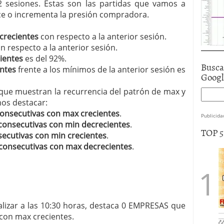
2 sesiones. Estas son las partidas que vamos a
uce o incrementa la presión compradora.
crecientes
con respecto a la anterior sesión.
n respecto a la anterior sesión.
ientes
es del 92%.
Busca
ntes
frente a los mínimos de la anterior sesión es
Goog
 que muestran la recurrencia del patrón de max y
mos destacar:
consecutivas con max crecientes
.
Publicida
consecutivas con min decrecientes
.
TOP 
secutivas con min crecientes
.
consecutivas con max decrecientes
.
lizar a las 10:30 horas, destaca 0 EMPRESAS que
con max crecientes.