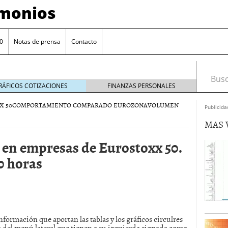
imonios
0
Notas de prensa
Contacto
Busca
RÁFICOS COTIZACIONES
FINANZAS PERSONALES
X 50
COMPORTAMIENTO COMPARADO EUROZONA
VOLUMEN
Publicida
MAS 
n en empresas de Eurostoxx 50.
0 horas
as con eToro
febrero 24, 2014
Distancia de los valores de IBEX35 a m?ximos
información que aportan las tablas y los gráficos circulres
ogresivo alejamiento global de m?ximos anuales
a del menú lateral que tienen a su izquierda signada como