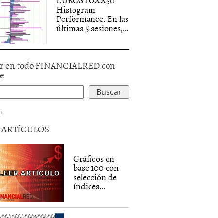
EUROSTOXX50
Histogram
Performance. En las
últimas 5 sesiones,...
r en todo FINANCIALRED con
le
d
5 ARTÍCULOS
Gráficos en
base 100 con
selección de
índices...