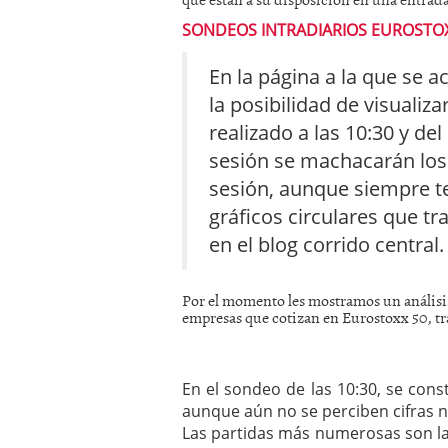
mayo 28, 2013
SONDEOS INTRADIARIOS EUROSTOX
Catalejo sobre IBEX35. 
y a?n tienen recorrido a
En la página a la que se a
CATALEJO SOBRE IBEX35.
alcanzar la zona de sob
la posibilidad de visualiza
rebote interesante
realizado a las 10:30 y de
sesión se machacarán los 
sesión, aunque siempre te
gráficos circulares que tr
en el blog corrido central.
Por el momento les mostramos un análisi
empresas que cotizan en Eurostoxx 50, tra
En el sondeo de las 10:30, se cons
aunque aún no se perciben cifras n
Las partidas más numerosas son l