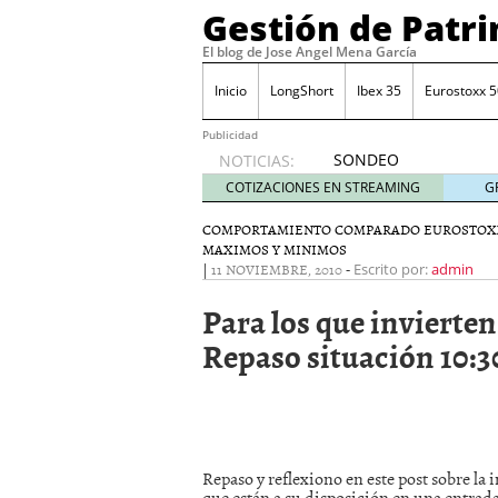
Gestión de Patr
El blog de Jose Angel Mena García
Inicio
LongShort
Ibex 35
Eurostoxx 5
Publicidad
SONDEO
NOTICIAS:
IBEX35.
COTIZACIONES EN STREAMING
G
ACCESO
A LA
COMPORTAMIENTO COMPARADO EUROSTOX
MAXIMOS Y MINIMOS
PLANTILLA
|
11 NOVIEMBRE, 2010
-
Escrito por:
admin
DE
TODOS
Para los que invierte
LOS
VALORES
Repaso situación 10:3
DE
IBEX35
mayo 29,
2014
Comprar y vender divis
SONDEO DIARIO IBEX35. 
Repaso y reflexiono en este post sobre la 
anuales. Se constata pr
que están a su disposición en una entrad