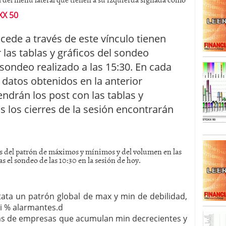
X 50
SISM?METROS. Prosiguen a la baja desde el 13/mayo
dicional
mayo 24, 2013
ccede a través de este vínculo tienen
 TERMOMETROS. Aún con recorrido a la baja para
reventa y entonces si se podría apostar por un
r las tablas y gráficos del sondeo
l sondeo realizado a las 15:30. En cada
datos obtenidos en la anterior
ndrán los post con las tablas y
as los cierres de la sesión encontrarán
s del patrón de máximos y mínimos y del volumen en las
s el sondeo de las 10:30 en la sesión de hoy.
tata un patrón global de max y min de debilidad,
i % alarmantes.d
as de empresas que acumulan min decrecientes y