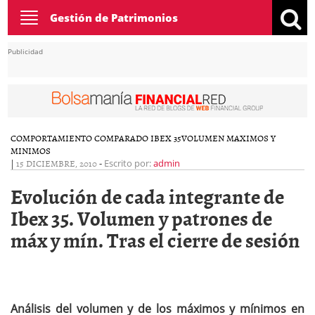
Toggle
Gestión de Patrimonios
navigation
Publicidad
COMPORTAMIENTO COMPARADO IBEX 35
VOLUMEN MAXIMOS Y
MINIMOS
|
15 DICIEMBRE, 2010
-
Escrito por:
admin
Evolución de cada integrante de
Ibex 35. Volumen y patrones de
máx y mín. Tras el cierre de sesión
Análisis del volumen y de los máximos y mínimos en