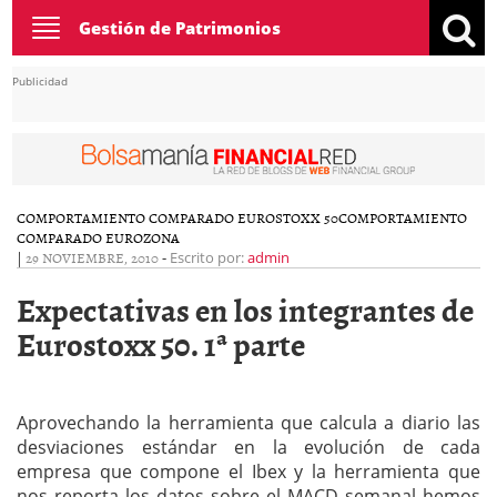
Toggle
Gestión de Patrimonios
navigation
Publicidad
COMPORTAMIENTO COMPARADO EUROSTOXX 50
COMPORTAMIENTO
COMPARADO EUROZONA
|
29 NOVIEMBRE, 2010
-
Escrito por:
admin
Expectativas en los integrantes de
Eurostoxx 50. 1ª parte
Aprovechando la herramienta que calcula a diario las
desviaciones estándar en la evolución de cada
empresa que compone el Ibex y la herramienta que
nos reporta los datos sobre el MACD semanal hemos