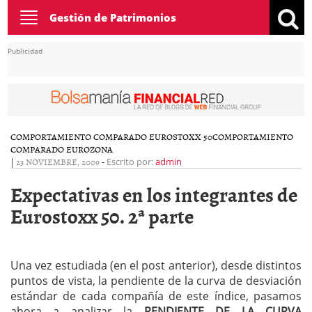
Toggle
Gestión de Patrimonios
navigation
Publicidad
COMPORTAMIENTO COMPARADO EUROSTOXX 50
COMPORTAMIENTO
COMPARADO EUROZONA
|
23 NOVIEMBRE, 2009
-
Escrito por:
admin
Expectativas en los integrantes de
Eurostoxx 50. 2ª parte
Una vez estudiada (en el post anterior), desde distintos
puntos de vista, la pendiente de la curva de desviación
estándar de cada compañía de este índice, pasamos
ahora a analizar la
PENDIENTE DE LA CURVA