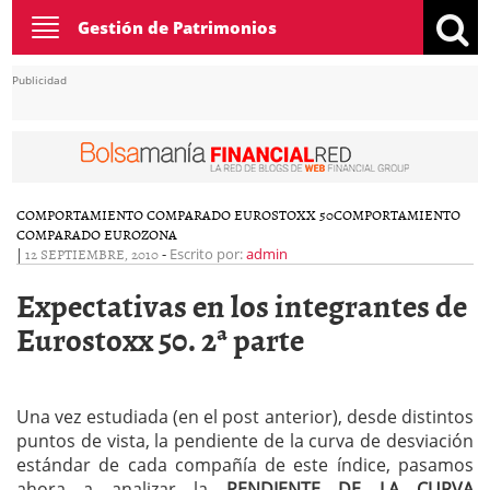
Toggle
Gestión de Patrimonios
navigation
Publicidad
COMPORTAMIENTO COMPARADO EUROSTOXX 50
COMPORTAMIENTO
COMPARADO EUROZONA
|
12 SEPTIEMBRE, 2010
-
Escrito por:
admin
Expectativas en los integrantes de
Eurostoxx 50. 2ª parte
Una vez estudiada (en el post anterior), desde distintos
puntos de vista, la pendiente de la curva de desviación
estándar de cada compañía de este índice, pasamos
ahora a analizar la
PENDIENTE DE LA CURVA