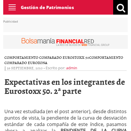
Toggle
Gestión de Patrimonios
navigation
Publicidad
COMPORTAMIENTO COMPARADO EUROSTOXX 50
COMPORTAMIENTO
COMPARADO EUROZONA
|
29 SEPTIEMBRE, 2010
-
Escrito por:
admin
Expectativas en los integrantes de
Eurostoxx 50. 2ª parte
Una vez estudiada (en el post anterior), desde distintos
puntos de vista, la pendiente de la curva de desviación
estándar de cada compañía de este índice, pasamos
ahora a analizar la
PENDIENTE DE LA CURVA