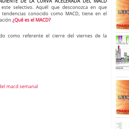
NDIENTE DE LA CURVA ACELERADA DEL MACD
este selectivo. Aquél que desconozca en que
SISM?METROS. Prosiguen a la baja desde el 13/mayo
de tendencias conocido como MACD, tiene en el
dicional
mayo 24, 2013
cación
¿Qué es el MACD?
 TERMOMETROS. Aún con recorrido a la baja para
reventa y entonces si se podría apostar por un
do como referente el cierre del viernes de la