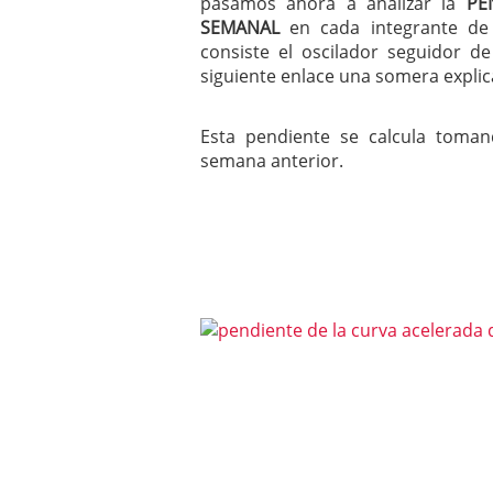
pasamos ahora a analizar la
PE
mayo 28, 2013
SEMANAL
en cada integrante de 
Catalejo sobre IBEX35. 
consiste el oscilador seguidor 
y a?n tienen recorrido a
siguiente enlace una somera expli
CATALEJO SOBRE IBEX35.
alcanzar la zona de sob
rebote interesante
Esta pendiente se calcula toman
semana anterior.