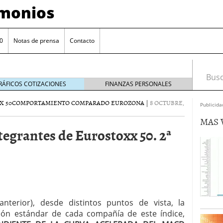
imonios
0
Notas de prensa
Contacto
Busca
RÁFICOS COTIZACIONES
FINANZAS PERSONALES
X 50
COMPORTAMIENTO COMPARADO EUROZONA
|
8 OCTUBRE,
Publicida
MAS 
tegrantes de Eurostoxx 50. 2ª
as con eToro
febrero 24, 2014
nterior), desde distintos puntos de vista, la
Distancia de los valores de IBEX35 a m?ximos
ión estándar de cada compañía de este índice,
ogresivo alejamiento global de m?ximos anuales