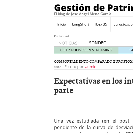
Gestión de Patr
El blog de Jose Angel Mena García
Inicio
LongShort
Ibex 35
Eurostoxx 5
Publicidad
SONDEO
NOTICIAS:
IBEX35.
COTIZACIONES EN STREAMING
G
ACCESO
A LA
COMPORTAMIENTO COMPARADO EUROSTOX
2010
-
PLANTILLA
Escrito por:
admin
DE
Expectativas en los in
TODOS
LOS
parte
VALORES
DE
IBEX35
mayo 29,
2014
Comprar y vender divis
Una vez estudiada (en el post a
SONDEO DIARIO IBEX35. 
pendiente de la curva de desviac
anuales. Se constata pr