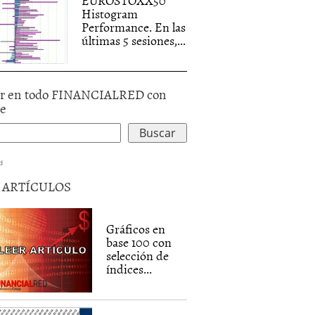
EUROSTOXX50
Histogram
Performance. En las
últimas 5 sesiones,...
r en todo FINANCIALRED con
le
d
5 ARTÍCULOS
Gráficos en
base 100 con
selección de
índices...