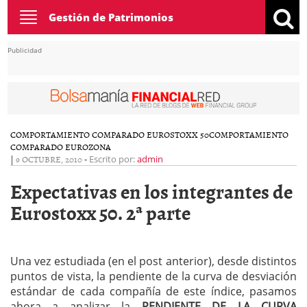
Toggle
Gestión de Patrimonios
navigation
Publicidad
COMPORTAMIENTO COMPARADO EUROSTOXX 50
COMPORTAMIENTO
COMPARADO EUROZONA
|
9 OCTUBRE, 2010
-
Escrito por:
admin
Expectativas en los integrantes de
Eurostoxx 50. 2ª parte
Una vez estudiada (en el post anterior), desde distintos
puntos de vista, la pendiente de la curva de desviación
estándar de cada compañía de este índice, pasamos
ahora a analizar la
PENDIENTE DE LA CURVA