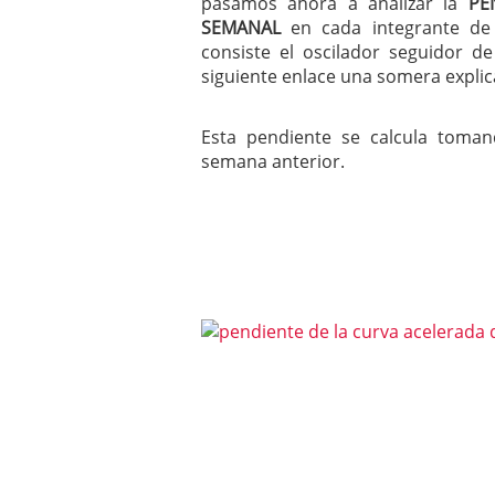
pasamos ahora a analizar la
PE
mayo 28, 2013
SEMANAL
en cada integrante de 
Catalejo sobre IBEX35. 
consiste el oscilador seguidor 
y a?n tienen recorrido a
siguiente enlace una somera expli
CATALEJO SOBRE IBEX35.
alcanzar la zona de sob
rebote interesante
Esta pendiente se calcula toman
semana anterior.