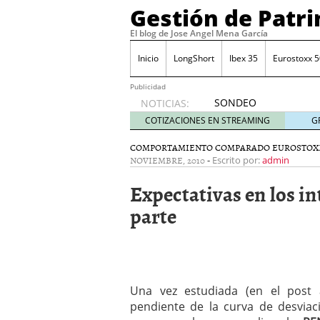
Gestión de Patr
El blog de Jose Angel Mena García
Inicio
LongShort
Ibex 35
Eurostoxx 5
Publicidad
SONDEO
NOTICIAS:
IBEX35.
COTIZACIONES EN STREAMING
G
ACCESO
A LA
COMPORTAMIENTO COMPARADO EUROSTOX
NOVIEMBRE, 2010
-
PLANTILLA
Escrito por:
admin
DE
Expectativas en los in
TODOS
LOS
parte
VALORES
DE
IBEX35
mayo 29,
2014
Comprar y vender divis
Una vez estudiada (en el post a
SONDEO DIARIO IBEX35. 
pendiente de la curva de desviac
anuales. Se constata pr