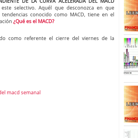
NDIENTE DE LA CURVA ACELERADA DEL MACD
este selectivo. Aquél que desconozca en que
SISM?METROS. Prosiguen a la baja desde el 13/mayo
de tendencias conocido como MACD, tiene en el
dicional
mayo 24, 2013
cación
¿Qué es el MACD?
 TERMOMETROS. Aún con recorrido a la baja para
reventa y entonces si se podría apostar por un
do como referente el cierre del viernes de la