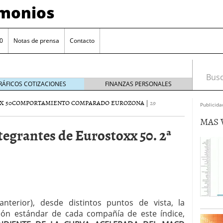
imonios
0
Notas de prensa
Contacto
Busca
RÁFICOS COTIZACIONES
FINANZAS PERSONALES
X 50
COMPORTAMIENTO COMPARADO EUROZONA
|
29
Publicida
MAS 
tegrantes de Eurostoxx 50. 2ª
as con eToro
febrero 24, 2014
nterior), desde distintos puntos de vista, la
Distancia de los valores de IBEX35 a m?ximos
ión estándar de cada compañía de este índice,
ogresivo alejamiento global de m?ximos anuales