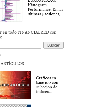
EUROSTOXX50
Histogram
Performance. En las
últimas 5 sesiones,...
r en todo FINANCIALRED con
le
d
5 ARTÍCULOS
Gráficos en
base 100 con
selección de
índices...