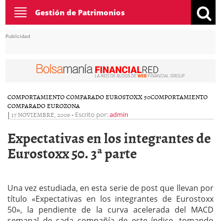
Toggle
Gestión de Patrimonios
navigation
Publicidad
COMPORTAMIENTO COMPARADO EUROSTOXX 50
COMPORTAMIENTO
COMPARADO EUROZONA
|
17 NOVIEMBRE, 2009
-
Escrito por:
admin
Expectativas en los integrantes de
Eurostoxx 50. 3ª parte
Una vez estudiada, en esta serie de post que llevan por
título «Expectativas en los integrantes de Eurostoxx
50», la pendiente de la curva acelerada del MACD
semanal de cada compañía de este índice, tomando