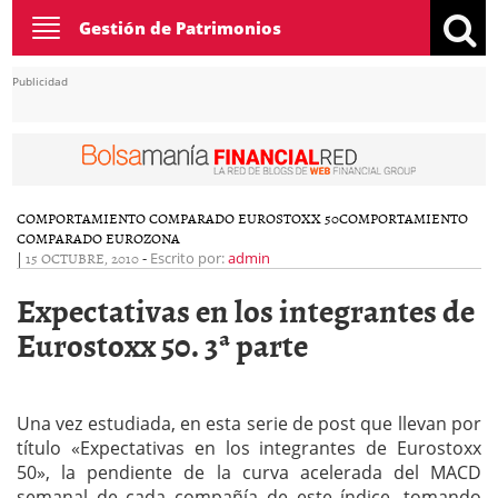
Toggle
Gestión de Patrimonios
navigation
Publicidad
COMPORTAMIENTO COMPARADO EUROSTOXX 50
COMPORTAMIENTO
COMPARADO EUROZONA
|
15 OCTUBRE, 2010
-
Escrito por:
admin
Expectativas en los integrantes de
Eurostoxx 50. 3ª parte
Una vez estudiada, en esta serie de post que llevan por
título «Expectativas en los integrantes de Eurostoxx
50», la pendiente de la curva acelerada del MACD
semanal de cada compañía de este índice, tomando