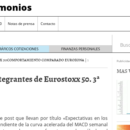
imonios
0
Notas de prensa
Contacto
Busca
RÁFICOS COTIZACIONES
FINANZAS PERSONALES
X 50
COMPORTAMIENTO COMPARADO EUROZONA
|
1
Publicida
MAS 
tegrantes de Eurostoxx 50. 3ª
as con eToro
febrero 24, 2014
e post que llevan por título «Expectativas en los
Distancia de los valores de IBEX35 a m?ximos
pendiente de la curva acelerada del MACD semanal
ogresivo alejamiento global de m?ximos anuales