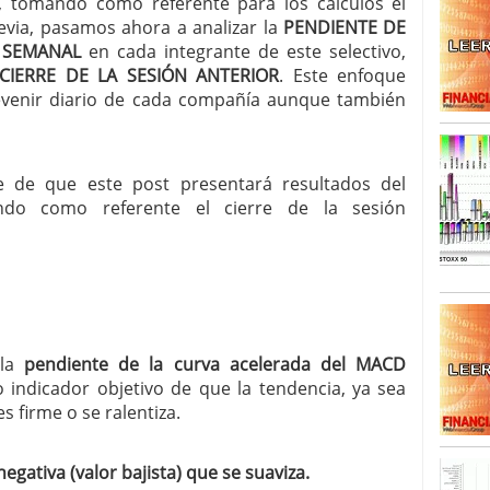
, tomando como referente para los cálculos el
revia, pasamos ahora a analizar la
PENDIENTE DE
SISM?METROS. Prosiguen a la baja desde el 13/mayo
 SEMANAL
en cada integrante de este selectivo,
dicional
mayo 24, 2013
IERRE DE LA SESIÓN ANTERIOR
. Este enfoque
 TERMOMETROS. Aún con recorrido a la baja para
evenir diario de cada compañía aunque también
reventa y entonces si se podría apostar por un
te de que este post presentará resultados del
ndo como referente el cierre de la sesión
 la
pendiente de la curva acelerada del MACD
o indicador objetivo de que la tendencia, ya sea
s firme o se ralentiza.
negativa (valor bajista) que se suaviza.