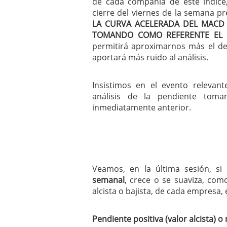
de cada compañía de este índice
mayo 28, 2013
cierre del viernes de la semana p
Catalejo sobre IBEX35. 
LA CURVA ACELERADA DEL MACD
y a?n tienen recorrido a
TOMANDO COMO REFERENTE EL C
CATALEJO SOBRE IBEX35.
permitirá aproximarnos más el d
alcanzar la zona de sob
aportará más ruido al análisis.
rebote interesante
Insistimos en el evento relevan
análisis de la pendiente toma
inmediatamente anterior.
Veamos, en la última sesión, si
semanal
, crece o se suaviza, com
alcista o bajista, de cada empresa, e
Pendiente positiva (valor alcista) o 