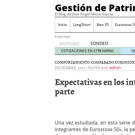
Gestión de Patr
El blog de Jose Angel Mena García
Inicio
LongShort
Ibex 35
Eurostoxx 5
Publicidad
SONDEO
NOTICIAS:
IBEX35.
COTIZACIONES EN STREAMING
G
ACCESO
A LA
COMPORTAMIENTO COMPARADO EUROSTOX
DICIEMBRE, 2010
-
PLANTILLA
Escrito por:
admin
DE
Expectativas en los in
TODOS
LOS
parte
VALORES
DE
IBEX35
mayo 29,
2014
Comprar y vender divis
Una vez estudiada, en esta serie d
SONDEO DIARIO IBEX35. 
integrantes de Eurostoxx 50», la 
anuales. Se constata pr