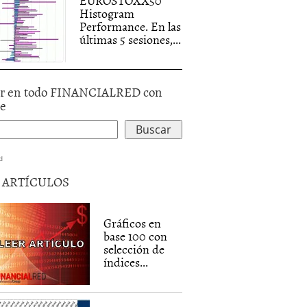
EUROSTOXX50
Histogram
Performance. En las
últimas 5 sesiones,...
r en todo FINANCIALRED con
le
d
5 ARTÍCULOS
Gráficos en
base 100 con
selección de
índices...