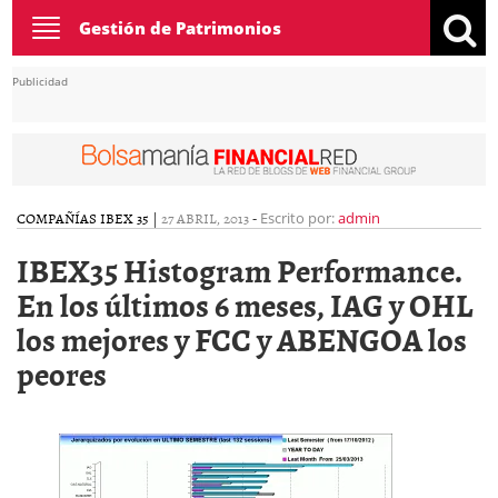
Toggle
Gestión de Patrimonios
navigation
Publicidad
COMPAÑÍAS IBEX 35
|
27 ABRIL, 2013
-
Escrito por:
admin
IBEX35 Histogram Performance.
En los últimos 6 meses, IAG y OHL
los mejores y FCC y ABENGOA los
peores