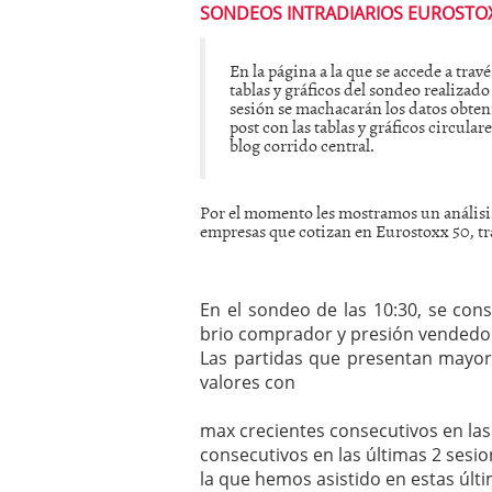
SONDEOS INTRADIARIOS EUROSTOX
mayo 28, 2013
Catalejo sobre IBEX35. 
y a?n tienen recorrido a
En la página a la que se accede a travé
CATALEJO SOBRE IBEX35.
tablas y gráficos del sondeo realizado 
sesión se machacarán los datos obten
alcanzar la zona de sob
post con las tablas y gráficos circular
rebote interesante
blog corrido central.
Por el momento les mostramos un análisi
empresas que cotizan en Eurostoxx 50, tra
En el sondeo de las 10:30, se co
brio comprador y presión vendedor
Las partidas que presentan mayo
valores con
max crecientes consecutivos en las
consecutivos en las últimas 2 sesi
la que hemos asistido en estas últ