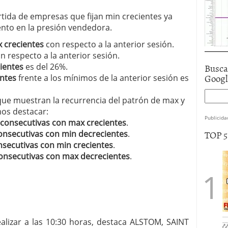
tida de empresas que fijan min crecientes ya
ento en la presión vendedora.
 crecientes
con respecto a la anterior sesión.
n respecto a la anterior sesión.
Busca
ientes
es del 26%.
Goog
ntes
frente a los mínimos de la anterior sesión es
 que muestran la recurrencia del patrón de max y
mos destacar:
Publicida
 consecutivas con max crecientes
.
TOP 
onsecutivas con min decrecientes
.
nsecutivas con min crecientes
.
onsecutivas con max decrecientes
.
lizar a las 10:30 horas, destaca ALSTOM, SAINT