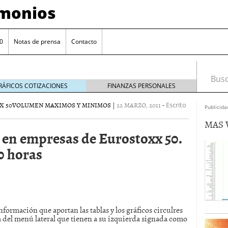
imonios
0
Notas de prensa
Contacto
Busca
RÁFICOS COTIZACIONES
FINANZAS PERSONALES
X 50
VOLUMEN MAXIMOS Y MINIMOS
|
22 MARZO, 2011
-
Escrito
Publicida
MAS 
n en empresas de Eurostoxx 50.
0 horas
as con eToro
febrero 24, 2014
información que aportan las tablas y los gráficos circulres
Distancia de los valores de IBEX35 a m?ximos
a del menú lateral que tienen a su izquierda signada como
ogresivo alejamiento global de m?ximos anuales