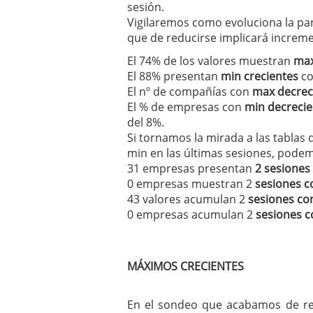
sesión.
Vigilaremos como evoluciona la par
que de reducirse implicará increm
El 74% de los valores muestran
max
El 88% presentan
min crecientes
co
El nº de compañías con
max decrec
El % de empresas con
min decrecie
del 8%.
Si tornamos la mirada a las tablas
min en las últimas sesiones, pode
31 empresas presentan
2 sesiones
0 empresas muestran 2
sesiones c
43 valores acumulan 2
sesiones co
0 empresas acumulan 2
sesiones c
MÁXIMOS CRECIENTES
En el sondeo que acabamos de rea