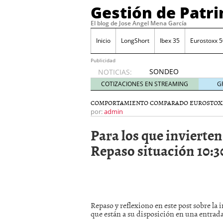
Gestión de Patr
El blog de Jose Angel Mena García
Inicio
LongShort
Ibex 35
Eurostoxx 5
Publicidad
SONDEO
NOTICIAS:
IBEX35.
COTIZACIONES EN STREAMING
G
ACCESO
A LA
COMPORTAMIENTO COMPARADO EUROSTOX
PLANTILLA
por:
admin
DE
Para los que invierte
TODOS
LOS
Repaso situación 10:3
VALORES
DE
IBEX35
mayo 29,
2014
Comprar y vender divis
Repaso y reflexiono en este post sobre la 
SONDEO DIARIO IBEX35. 
que están a su disposición en una entrad
anuales. Se constata pr