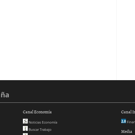
aña
Canal Economía
Canal I
Finan
Noticias Economía
Buscar Trabajo
Media