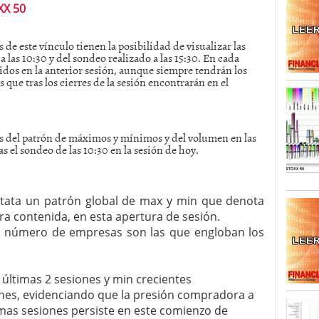
X 50
SISM?METROS. Prosiguen a la baja desde el 13/mayo
dicional
mayo 24, 2013
s de este vínculo tienen la posibilidad de visualizar las
 TERMOMETROS. Aún con recorrido a la baja para
a las 10:30 y del sondeo realizado a las 15:30. En cada
idos en la anterior sesión, aunque siempre tendrán los
reventa y entonces si se podría apostar por un
es que tras los cierres de la sesión encontrarán en el
s del patrón de máximos y mínimos y del volumen en las
s el sondeo de las 10:30 en la sesión de hoy.
nstata un patrón global de max y min que denota
a contenida, en esta apertura de sesión.
r número de empresas son las que engloban los
 últimas 2 sesiones y min crecientes
ones, evidenciando que la presión compradora a
imas sesiones persiste en este comienzo de