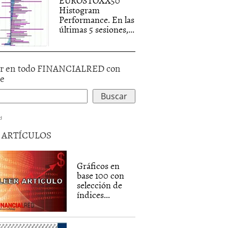
EUROSTOXX50
Histogram
Performance. En las
últimas 5 sesiones,...
r en todo FINANCIALRED con
le
d
5 ARTÍCULOS
Gráficos en
base 100 con
selección de
índices...