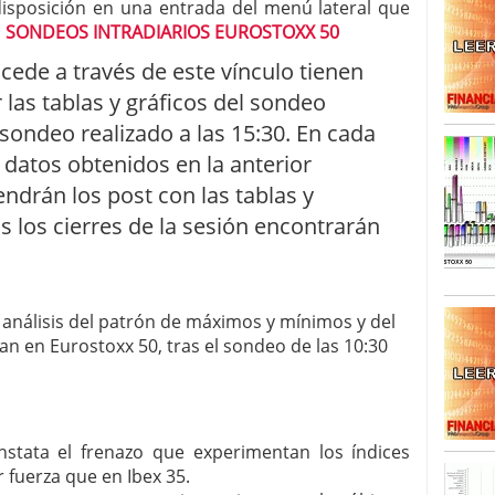
 disposición en una entrada del menú lateral que
o
SONDEOS INTRADIARIOS EUROSTOXX 50
SISM?METROS. Prosiguen a la baja desde el 13/mayo
dicional
mayo 24, 2013
ccede a través de este vínculo tienen
 TERMOMETROS. Aún con recorrido a la baja para
r las tablas y gráficos del sondeo
reventa y entonces si se podría apostar por un
l sondeo realizado a las 15:30. En cada
datos obtenidos en la anterior
ndrán los post con las tablas y
as los cierres de la sesión encontrarán
nálisis del patrón de máximos y mínimos y del
n en Eurostoxx 50, tras el sondeo de las 10:30
nstata el frenazo que experimentan los índices
fuerza que en Ibex 35.