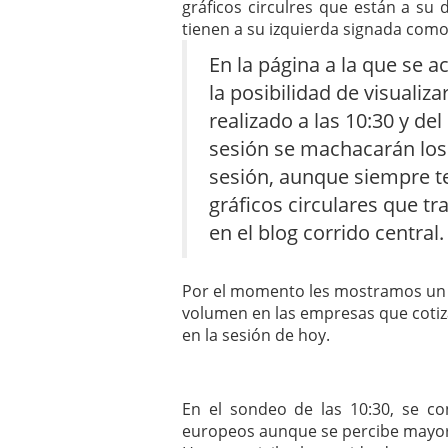
gráficos circulres que están a su
mayo 28, 2013
tienen a su izquierda signada com
Catalejo sobre IBEX35. 
y a?n tienen recorrido a
En la página a la que se a
CATALEJO SOBRE IBEX35.
la posibilidad de visualiza
alcanzar la zona de sob
rebote interesante
realizado a las 10:30 y de
sesión se machacarán los 
sesión, aunque siempre te
gráficos circulares que tr
en el blog corrido central.
Por el momento les mostramos un a
volumen en las empresas que cotiza
en la sesión de hoy.
En el sondeo de las 10:30, se co
europeos aunque se percibe mayor 