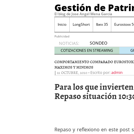
Gestión de Patr
El blog de Jose Angel Mena García
Inicio
LongShort
Ibex 35
Eurostoxx 5
Publicidad
SONDEO
NOTICIAS:
IBEX35.
COTIZACIONES EN STREAMING
G
ACCESO
A LA
COMPORTAMIENTO COMPARADO EUROSTOX
MAXIMOS Y MINIMOS
PLANTILLA
|
21 OCTUBRE, 2010
-
Escrito por:
admin
DE
TODOS
Para los que invierte
LOS
VALORES
Repaso situación 10:3
DE
IBEX35
mayo 29,
2014
Comprar y vender divis
SONDEO DIARIO IBEX35. 
Repaso y reflexiono en este post s
anuales. Se constata pr