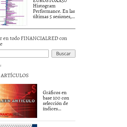
EUROSTOXX50
Histogram
Performance. En las
últimas 5 sesiones,...
r en todo FINANCIALRED con
le
d
5 ARTÍCULOS
Gráficos en
base 100 con
selección de
índices...