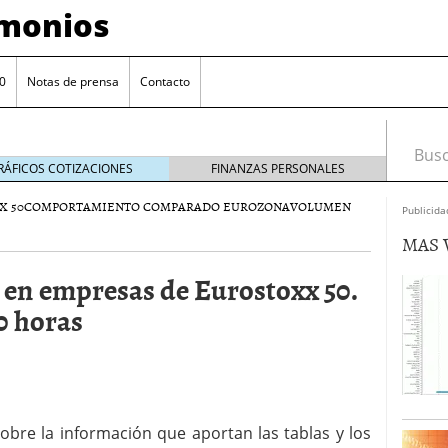
imonios
0
Notas de prensa
Contacto
Busca
RÁFICOS COTIZACIONES
FINANZAS PERSONALES
X 50
COMPORTAMIENTO COMPARADO EUROZONA
VOLUMEN
Publicida
MAS 
n en empresas de Eurostoxx 50.
0 horas
as con eToro
febrero 24, 2014
Distancia de los valores de IBEX35 a m?ximos
obre la información que aportan las tablas y los
ogresivo alejamiento global de m?ximos anuales