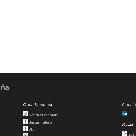
aña
Canal Economía
Canal I
Finan
Noticias Economía
Buscar Trabajo
Media
Vivienda
Radio