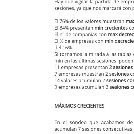
Hay que vigilar la partida de emp
sesiones, ya que nos marcará con p
El 76% de los valores muestran
max
El 84% presentan
min crecientes
co
El nº de compañías con
max decrec
El % de empresas con
min decrecie
del 16%.
Si tornamos la mirada a las tablas
min en las últimas sesiones, pode
11 empresas presentan
2 sesiones
7 empresas muestran 2
sesiones c
14 valores acumulan 2
sesiones co
9 empresas acumulan 2
sesiones c
MÁXIMOS CRECIENTES
En el sondeo que acabamos de r
acumulan 7 sesiones consecutivas 