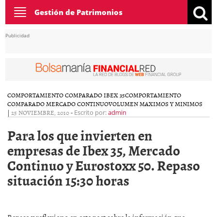
Toggle
Gestión de Patrimonios
navigation
Publicidad
COMPORTAMIENTO COMPARADO IBEX 35
COMPORTAMIENTO
COMPARADO MERCADO CONTINUO
VOLUMEN MAXIMOS Y MINIMOS
|
25 NOVIEMBRE, 2010
-
Escrito por:
admin
Para los que invierten en
empresas de Ibex 35, Mercado
Continuo y Eurostoxx 50. Repaso
situación 15:30 horas
Repaso y reflexiono en este post sobre la información que