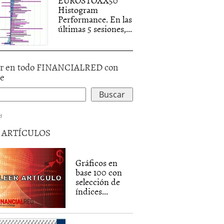
EUROSTOXX50
Histogram
Performance. En las
últimas 5 sesiones,...
r en todo FINANCIALRED con
le
d
5 ARTÍCULOS
Gráficos en
base 100 con
selección de
índices...