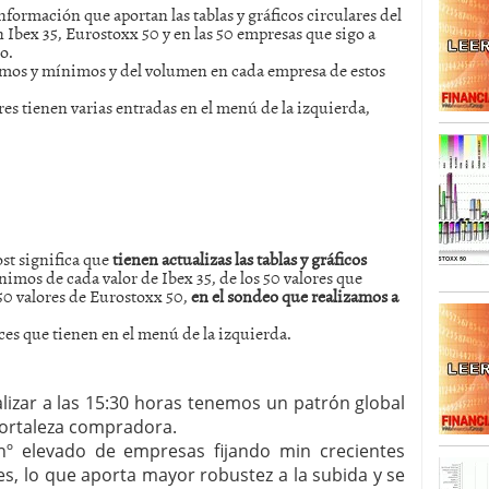
información que aportan las tablas y gráficos circulares del
n Ibex 35, Eurostoxx 50 y en las 50 empresas que sigo a
SISM?METROS. Prosiguen a la baja desde el 13/mayo
o.
dicional
mayo 24, 2013
ximos y mínimos y del volumen en cada empresa de estos
 TERMOMETROS. Aún con recorrido a la baja para
ares tienen varias entradas en el menú de la izquierda,
reventa y entonces si se podría apostar por un
st significa que
tienen actualizas las tablas y gráficos
mos de cada valor de Ibex 35, de los 50 valores que
50 valores de Eurostoxx 50,
en el sondeo que realizamos a
aces que tienen en el menú de la izquierda.
izar a las 15:30 horas tenemos un patrón global
 fortaleza compradora.
º elevado de empresas fijando min crecientes
es, lo que aporta mayor robustez a la subida y se