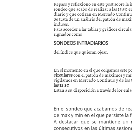
Repaso y reflexiono en este post sobre la 
mayo 28, 2013
sondeo que acabo de realizar a las 15:30 e
Catalejo sobre IBEX35. 
diario y que cotizan en Mercado Continu
y a?n tienen recorrido a
Se trata de un análisis del patrón de má
CATALEJO SOBRE IBEX35.
índices.
Para acceder a las tablas y gráficos circul
alcanzar la zona de sob
signados como
rebote interesante
SONDEOS INTRADIARIOS
del índice que quieran ojear.
En el momento en el que colgamos este po
circulares
con el patrón de máximos y míni
vigilamos en Mercado Continuo y de los 
las 15:30
Están a su disposición a través de los enl
En el sondeo que acabamos de real
de max y min en el que persiste la
A destacar que se mantiene un n
consecutivos en las últimas sesion