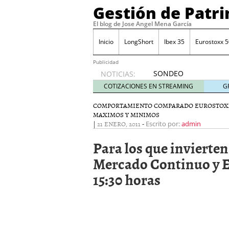
Gestión de Patr
El blog de Jose Angel Mena García
Inicio
LongShort
Ibex 35
Eurostoxx 5
Publicidad
SONDEO
NOTICIAS:
IBEX35.
COTIZACIONES EN STREAMING
G
ACCESO
A LA
COMPORTAMIENTO COMPARADO EUROSTOX
MAXIMOS Y MINIMOS
PLANTILLA
|
21 ENERO, 2011
-
Escrito por:
admin
DE
TODOS
Para los que invierten
LOS
VALORES
Mercado Continuo y E
DE
15:30 horas
IBEX35
mayo 29,
2014
Comprar y vender divis
SONDEO DIARIO IBEX35. 
anuales. Se constata pr