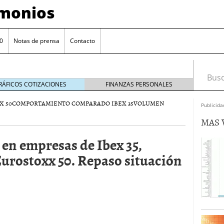
imonios
0
Notas de prensa
Contacto
Busca
RÁFICOS COTIZACIONES
FINANZAS PERSONALES
X 50
COMPORTAMIENTO COMPARADO IBEX 35
VOLUMEN
Publicida
MAS 
 en empresas de Ibex 35,
urostoxx 50. Repaso situación
as con eToro
febrero 24, 2014
Distancia de los valores de IBEX35 a m?ximos
ogresivo alejamiento global de m?ximos anuales