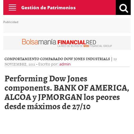
Toggle
Gestión de Patrimonios
navigation
Publicidad
COMPORTAMIENTO COMPARADO DOW JONES INDUSTRIALS
|
23
NOVIEMBRE, 2011
-
Escrito por:
admin
Performing Dow Jones
components. BANK OF AMERICA,
ALCOA y JPMORGAN los peores
desde máximos de 27/10