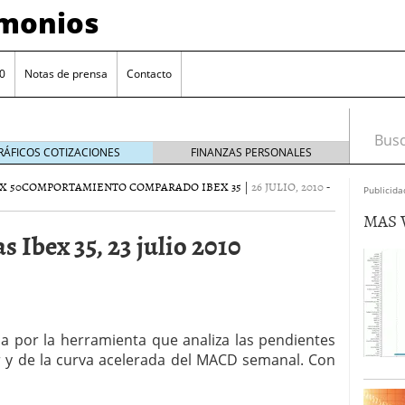
imonios
0
Notas de prensa
Contacto
Busca
RÁFICOS COTIZACIONES
FINANZAS PERSONALES
X 50
COMPORTAMIENTO COMPARADO IBEX 35
|
26 JULIO, 2010
-
Publicida
MAS 
Ibex 35, 23 julio 2010
da por la herramienta que analiza las pendientes
r y de la curva acelerada del MACD semanal. Con
as con eToro
febrero 24, 2014
Distancia de los valores de IBEX35 a m?ximos
ogresivo alejamiento global de m?ximos anuales