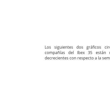
mayo 28, 2013
Catalejo sobre IBEX35. 
y a?n tienen recorrido a
CATALEJO SOBRE IBEX35.
alcanzar la zona de sob
rebote interesante
Los siguientes dos gráficos ci
compañías del Ibex 35 están
decrecientes con respecto a la sem