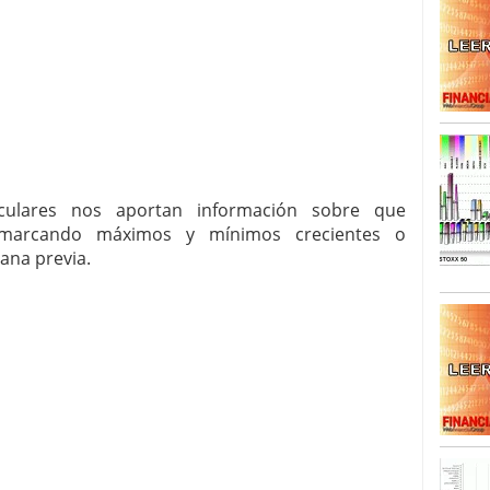
SISM?METROS. Prosiguen a la baja desde el 13/mayo
dicional
mayo 24, 2013
 TERMOMETROS. Aún con recorrido a la baja para
reventa y entonces si se podría apostar por un
rculares nos aportan información sobre que
 marcando máximos y mínimos crecientes o
ana previa.