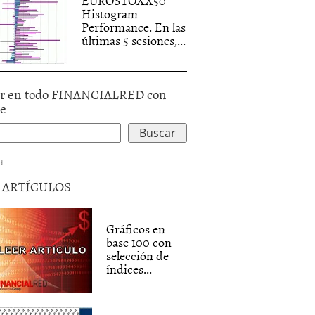
EUROSTOXX50
Histogram
Performance. En las
últimas 5 sesiones,...
r en todo FINANCIALRED con
le
d
5 ARTÍCULOS
Gráficos en
base 100 con
selección de
índices...