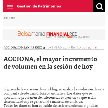
Toggle
Gestión de Patrimonios
navigation
Publicidad
ACCIONA
COMPAÑÍAS IBEX 35
|
19 ENERO, 2011
-
Escrito por:
admin
ACCIONA, el mayor incremento
de volumen en la sesión de hoy
Siguiendo la vocación de este blog, se analiza la evolución de esta
compañía desde una órbita cuantitativa. Los datos que se
aportan no provienen de inferencias subjetivas ya que están
sistematizados y se generan de manera automática.
Todos los datos se han extraido de las herramientas signadas