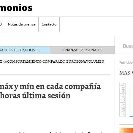
imonios
0
Notas de prensa
Contacto
Busca
RÁFICOS COTIZACIONES
FINANZAS PERSONALES
X 50
COMPORTAMIENTO COMPARADO EUROZONA
VOLUMEN
Publicida
MAS 
máx y mín en cada compañía
 horas última sesión
as con eToro
febrero 24, 2014
Distancia de los valores de IBEX35 a m?ximos
ogresivo alejamiento global de m?ximos anuales