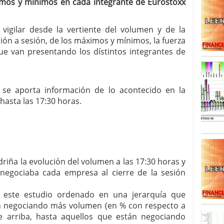
ximos y mínimos en cada integrante de Eurostoxx
SISM?METROS. Prosiguen a la baja desde el 13/mayo
dicional
mayo 24, 2013
vigilar desde la vertiente del volumen y de la
 TERMOMETROS. Aún con recorrido a la baja para
sión a sesión, de los máximos y mínimos, la fuerza
reventa y entonces si se podría apostar por un
ue van presentando los dístintos integrantes de
 se aporta información de lo acontecido en la
hasta las 17:30 horas.
riña la evolución del volumen a las 17:30 horas y
egociaba cada empresa al cierre de la sesión
a este estudio ordenado en una jerarquía que
án negociando más volumen (en % con respecto a
de arriba, hasta aquellos que están negociando