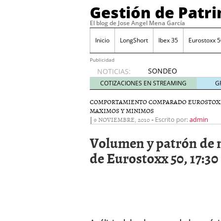
Gestión de Patr
El blog de Jose Angel Mena García
Inicio
LongShort
Ibex 35
Eurostoxx 5
Publicidad
SONDEO
NOTICIAS:
IBEX35.
COTIZACIONES EN STREAMING
G
ACCESO
A LA
COMPORTAMIENTO COMPARADO EUROSTOX
MAXIMOS Y MINIMOS
PLANTILLA
|
9 NOVIEMBRE, 2010
-
Escrito por:
admin
DE
TODOS
Volumen y patrón de 
LOS
VALORES
de Eurostoxx 50, 17:30
DE
IBEX35
mayo 29,
2014
Comprar y vender divis
SONDEO DIARIO IBEX35. 
anuales. Se constata pr