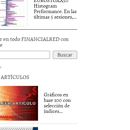
EUROSTOXX50
Histogram
Performance. En las
últimas 5 sesiones,...
r en todo FINANCIALRED con
le
d
5 ARTÍCULOS
Gráficos en
base 100 con
selección de
índices...