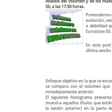
Análisis del volumen y de los má
mayo 28, 2013
50, a las 17:30 horas.
Catalejo sobre IBEX35. 
y a?n tienen recorrido a
Pretendemos 
CATALEJO SOBRE IBEX35.
evolución, se
alcanzar la zona de sob
o debilidad q
rebote interesante
Eurostoxx 50.
En este post
última sesión 
Enfoque objetivo en la que se escud
se compara con el volumen que n
inmediatamente anterior.
El siguiente histograma present
muestra aquellos títulos que est
la sesión anterior) en la parte 