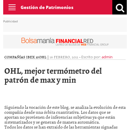
Toggle
Gestión de Patrimonios
navigation
Publicidad
COMPAÑÍAS IBEX 35
OHL
|
16 FEBRERO, 2011
-
Escrito por:
admin
OHL, mejor termómetro del
patrón de max y min
Siguiendo la vocación de este blog, se analiza la evolución de esta
compañía desde una órbita cuantitativa. Los datos que se
aportan no provienen de inferencias subjetivas ya que están
sistematizados y se generan de manera automática.
Todos los datos se han extraido de las herramientas signadas