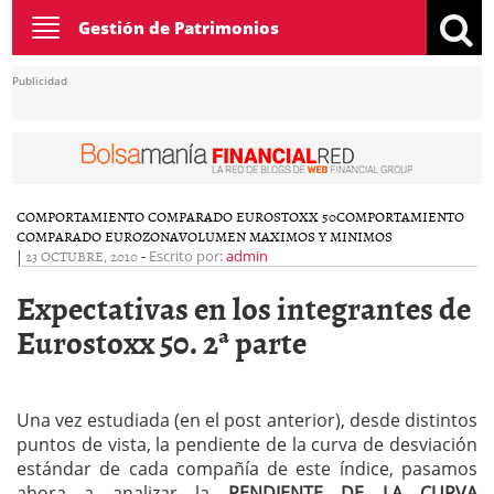
Toggle
Gestión de Patrimonios
navigation
Publicidad
COMPORTAMIENTO COMPARADO EUROSTOXX 50
COMPORTAMIENTO
COMPARADO EUROZONA
VOLUMEN MAXIMOS Y MINIMOS
|
23 OCTUBRE, 2010
-
Escrito por:
admin
Expectativas en los integrantes de
Eurostoxx 50. 2ª parte
Una vez estudiada (en el post anterior), desde distintos
puntos de vista, la pendiente de la curva de desviación
estándar de cada compañía de este índice, pasamos
ahora a analizar la
PENDIENTE DE LA CURVA