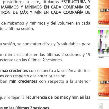
t posteriores a este, titulados
ESTRUCTURA Y
 MÁXIMOS Y MÍNIMOS EN CADA COMPAÑIA DE
SISM?METROS. Prosiguen a la baja desde el 13/mayo
TRÓN DE MÁX Y MÍN EN CADA COMPAÑÍA DE
dicional
mayo 24, 2013
 TERMOMETROS. Aún con recorrido a la baja para
ón de máximos y mínimos y del volumen en cada
reventa y entonces si se podría apostar por un
e la última sesión.
ma sesión, se constatan cifras y % saludables para
n min crecientes en las últimas 2 sesiones y 19
cientes en las últimas 2 sesiones.
n
max crecientes
con respecto a la sesión anterior.
tes
con respecto a la anterior sesión.
taban
min crecientes
con respecto a la anterior
que reflejan la
recurrencia de los max y min en las
s en las últimas 2 sesiones
.