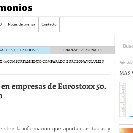
imonios
0
Notas de prensa
Contacto
Busca
RÁFICOS COTIZACIONES
FINANZAS PERSONALES
X 50
COMPORTAMIENTO COMPARADO EUROZONA
VOLUMEN
Publicida
MAS 
n en empresas de Eurostoxx 50.
n
as con eToro
febrero 24, 2014
Distancia de los valores de IBEX35 a m?ximos
 sobre la información que aportan las tablas y
ogresivo alejamiento global de m?ximos anuales