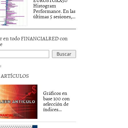
EUROSTOXX50
Histogram
Performance. En las
últimas 5 sesiones,...
r en todo FINANCIALRED con
le
d
5 ARTÍCULOS
Gráficos en
base 100 con
selección de
índices...