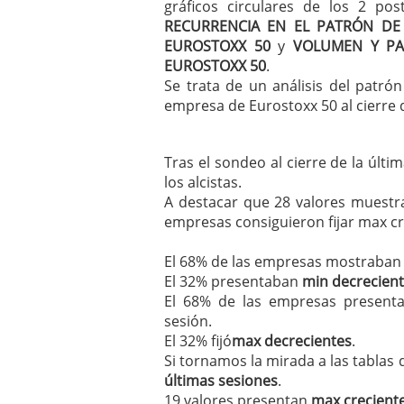
gráficos circulares de los 2 pos
mayo 28, 2013
RECURRENCIA EN EL PATRÓN DE
Catalejo sobre IBEX35. 
EUROSTOXX 50
y
VOLUMEN Y PA
y a?n tienen recorrido a
EUROSTOXX 50
.
CATALEJO SOBRE IBEX35.
Se trata de un análisis del patr
alcanzar la zona de sob
empresa de Eurostoxx 50 al cierre d
rebote interesante
Tras el sondeo al cierre de la últi
los alcistas.
A destacar que 28 valores muestra
empresas consiguieron fijar max cre
El 68% de las empresas mostraba
El 32% presentaban
min decrecien
El 68% de las empresas presen
sesión.
El 32% fijó
max decrecientes
.
Si tornamos la mirada a las tablas 
últimas sesiones
.
19 valores presentan
max creciente