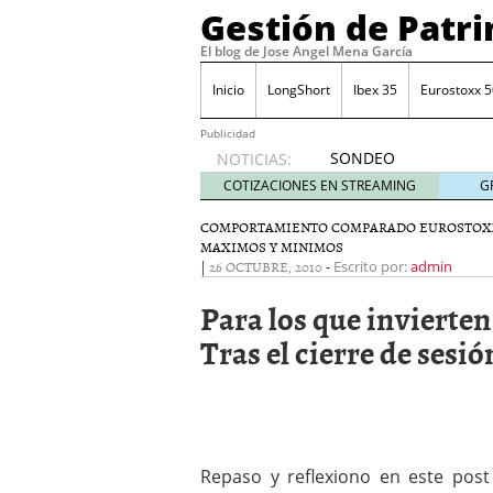
Gestión de Patr
El blog de Jose Angel Mena García
Inicio
LongShort
Ibex 35
Eurostoxx 5
Publicidad
SONDEO
NOTICIAS:
IBEX35.
COTIZACIONES EN STREAMING
G
ACCESO
A LA
COMPORTAMIENTO COMPARADO EUROSTOX
MAXIMOS Y MINIMOS
PLANTILLA
|
26 OCTUBRE, 2010
-
Escrito por:
admin
DE
TODOS
Para los que invierte
LOS
VALORES
Tras el cierre de sesió
DE
IBEX35
mayo 29,
2014
Comprar y vender divis
SONDEO DIARIO IBEX35. 
Repaso y reflexiono en este post
anuales. Se constata pr