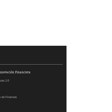
nnovación Financiera
zas 2.0
 de Finanzas